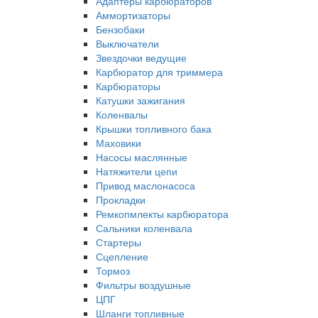
Адаптеры карбюраторов
Аммортизаторы
Бензобаки
Выключатели
Звездочки ведущие
Карбюратор для триммера
Карбюраторы
Катушки зажигания
Коленвалы
Крышки топливного бака
Маховики
Насосы маслянные
Натяжители цепи
Привод маслонасоса
Прокладки
Ремкопмлекты карбюратора
Сальники коленвала
Стартеры
Сцепление
Тормоз
Фильтры воздушные
ЦПГ
Шланги топливные