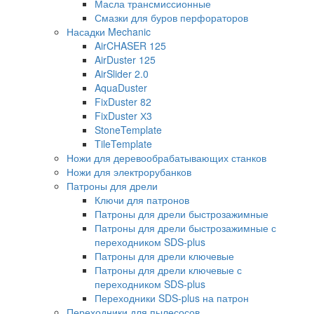
Масла трансмиссионные
Смазки для буров перфораторов
Насадки Mechanic
AirCHASER 125
AirDuster 125
AirSlider 2.0
AquaDuster
FixDuster 82
FixDuster Х3
StoneTemplate
TileTemplate
Ножи для деревообрабатывающих станков
Ножи для электрорубанков
Патроны для дрели
Ключи для патронов
Патроны для дрели быстрозажимные
Патроны для дрели быстрозажимные с
переходником SDS-plus
Патроны для дрели ключевые
Патроны для дрели ключевые с
переходником SDS-plus
Переходники SDS-plus на патрон
Переходники для пылесосов