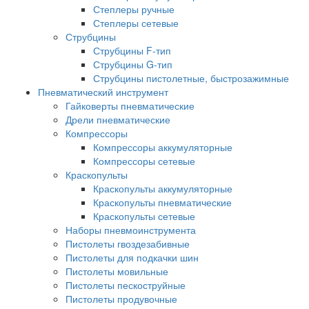
Степлеры ручные
Степлеры сетевые
Струбцины
Струбцины F-тип
Струбцины G-тип
Струбцины пистолетные, быстрозажимные
Пневматический инструмент
Гайковерты пневматические
Дрели пневматические
Компрессоры
Компрессоры аккумуляторные
Компрессоры сетевые
Краскопульты
Краскопульты аккумуляторные
Краскопульты пневматические
Краскопульты сетевые
Наборы пневмоинструмента
Пистолеты гвоздезабивные
Пистолеты для подкачки шин
Пистолеты мовильные
Пистолеты пескоструйные
Пистолеты продувочные