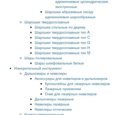
адюминиевые цилиндрические
заостренные
Шарошки абразивные оксид-
адюминиевые шарообразные
Шарошки твердосплавные
Шарошки стальные по дереву
Шарошки твердосплавные тип A
Шарошки твердосплавные тип C
Шарошки твердосплавные тип G
Шарошки твердосплавные тип H
Шарошки твердосплавные тип M
Шары полировальные
Шары шлифовальные белые
Измерительный инструмент
Дальномеры и нивелиры
Аксессуары для нивелоров и дальномеров
Кронштейны для лазерных нивелиров
Лазерные приемники
Очки для лазерных нивелиров
Дальномеры лазерные
Нивелиры лазерные
Нивелиры оптические
Колеса измерительные