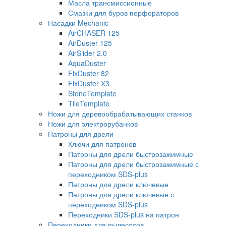
Масла трансмиссионные
Смазки для буров перфораторов
Насадки Mechanic
AirCHASER 125
AirDuster 125
AirSlider 2.0
AquaDuster
FixDuster 82
FixDuster Х3
StoneTemplate
TileTemplate
Ножи для деревообрабатывающих станков
Ножи для электрорубанков
Патроны для дрели
Ключи для патронов
Патроны для дрели быстрозажимные
Патроны для дрели быстрозажимные с
переходником SDS-plus
Патроны для дрели ключевые
Патроны для дрели ключевые с
переходником SDS-plus
Переходники SDS-plus на патрон
Переходники для пылесосов