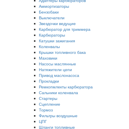
Адаптеры карбюраторов
Аммортизаторы
Бензобаки
Выключатели
Звездочки ведущие
Карбюратор для триммера
Карбюраторы
Катушки зажигания
Коленвалы
Крышки топливного бака
Маховики
Насосы маслянные
Натяжители цепи
Привод маслонасоса
Прокладки
Ремкопмлекты карбюратора
Сальники коленвала
Стартеры
Сцепление
Тормоз
Фильтры воздушные
ЦПГ
Шланги топливные