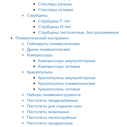
Степлеры ручные
Степлеры сетевые
Струбцины
Струбцины F-тип
Струбцины G-тип
Струбцины пистолетные, быстрозажимные
Пневматический инструмент
Гайковерты пневматические
Дрели пневматические
Компрессоры
Компрессоры аккумуляторные
Компрессоры сетевые
Краскопульты
Краскопульты аккумуляторные
Краскопульты пневматические
Краскопульты сетевые
Наборы пневмоинструмента
Пистолеты гвоздезабивные
Пистолеты для подкачки шин
Пистолеты мовильные
Пистолеты пескоструйные
Пистолеты продувочные