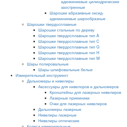
адюминиевые цилиндрические
заостренные
Шарошки абразивные оксид-
адюминиевые шарообразные
Шарошки твердосплавные
Шарошки стальные по дереву
Шарошки твердосплавные тип A
Шарошки твердосплавные тип C
Шарошки твердосплавные тип G
Шарошки твердосплавные тип H
Шарошки твердосплавные тип M
Шары полировальные
Шары шлифовальные белые
Измерительный инструмент
Дальномеры и нивелиры
Аксессуары для нивелоров и дальномеров
Кронштейны для лазерных нивелиров
Лазерные приемники
Очки для лазерных нивелиров
Дальномеры лазерные
Нивелиры лазерные
Нивелиры оптические
Колеса измерительные