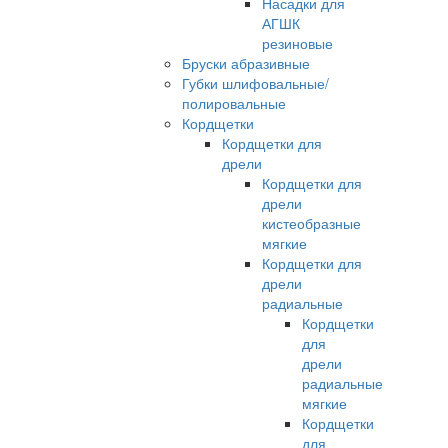
Насадки для
АГШК
резиновые
Бруски абразивные
Губки шлифовальные/
полировальные
Кордщетки
Кордщетки для
дрели
Кордщетки для
дрели
кистеобразные
мягкие
Кордщетки для
дрели
радиальные
Кордщетки
для
дрели
радиальные
мягкие
Кордщетки
для