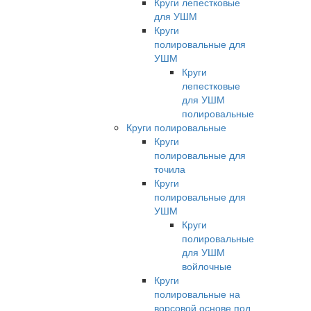
Круги лепестковые
для УШМ
Круги
полировальные для
УШМ
Круги
лепестковые
для УШМ
полировальные
Круги полировальные
Круги
полировальные для
точила
Круги
полировальные для
УШМ
Круги
полировальные
для УШМ
войлочные
Круги
полировальные на
ворсовой основе под