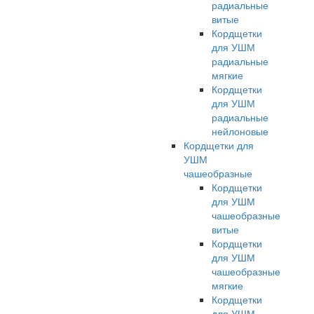
радиальные
витые
Кордщетки
для УШМ
радиальные
мягкие
Кордщетки
для УШМ
радиальные
нейлоновые
Кордщетки для
УШМ
чашеобразные
Кордщетки
для УШМ
чашеобразные
витые
Кордщетки
для УШМ
чашеобразные
мягкие
Кордщетки
для УШМ