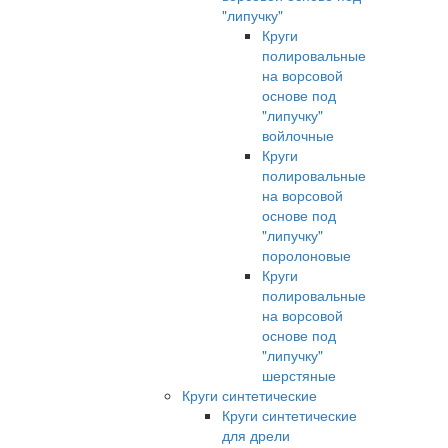
"липучку"
Круги
полировальные
на ворсовой
основе под
"липучку"
войлочные
Круги
полировальные
на ворсовой
основе под
"липучку"
поролоновые
Круги
полировальные
на ворсовой
основе под
"липучку"
шерстяные
Круги синтетические
Круги синтетические
для дрели