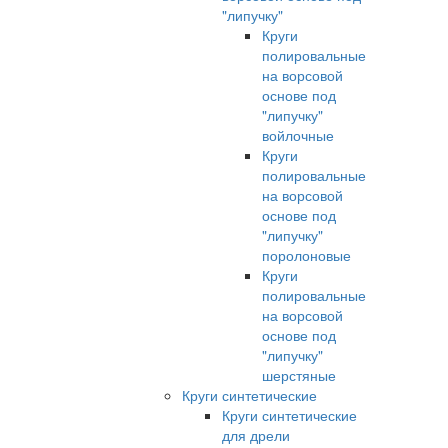
"липучку"
Круги
полировальные
на ворсовой
основе под
"липучку"
войлочные
Круги
полировальные
на ворсовой
основе под
"липучку"
поролоновые
Круги
полировальные
на ворсовой
основе под
"липучку"
шерстяные
Круги синтетические
Круги синтетические
для дрели