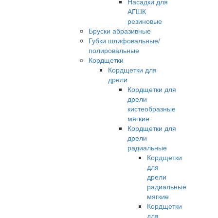
Насадки для
АГШК
резиновые
Бруски абразивные
Губки шлифовальные/
полировальные
Кордщетки
Кордщетки для
дрели
Кордщетки для
дрели
кистеобразные
мягкие
Кордщетки для
дрели
радиальные
Кордщетки
для
дрели
радиальные
мягкие
Кордщетки
для