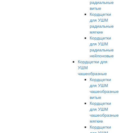
радиальные
витые
Кордщетки
для УШМ
радиальные
мягкие
Кордщетки
для УШМ
радиальные
нейлоновые
Кордщетки для
УШМ
чашеобразные
Кордщетки
для УШМ
чашеобразные
витые
Кордщетки
для УШМ
чашеобразные
мягкие
Кордщетки
для УШМ