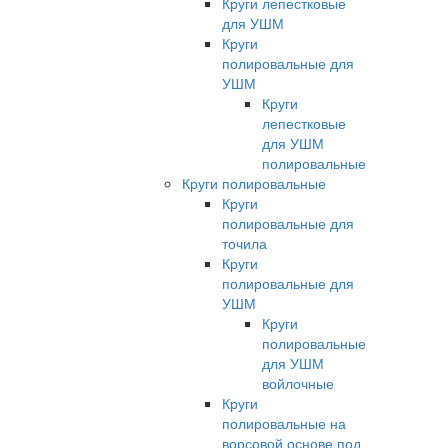
Круги лепестковые
для УШМ
Круги
полировальные для
УШМ
Круги
лепестковые
для УШМ
полировальные
Круги полировальные
Круги
полировальные для
точила
Круги
полировальные для
УШМ
Круги
полировальные
для УШМ
войлочные
Круги
полировальные на
ворсовой основе под