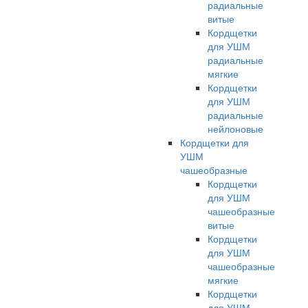
радиальные
витые
Кордщетки
для УШМ
радиальные
мягкие
Кордщетки
для УШМ
радиальные
нейлоновые
Кордщетки для
УШМ
чашеобразные
Кордщетки
для УШМ
чашеобразные
витые
Кордщетки
для УШМ
чашеобразные
мягкие
Кордщетки
для УШМ