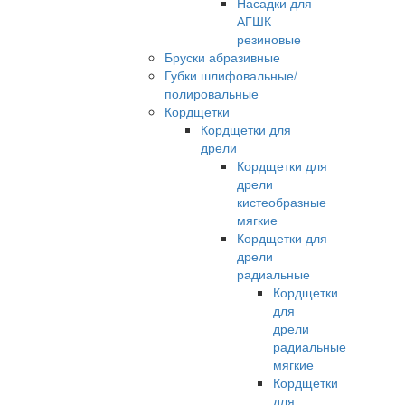
Насадки для
АГШК
резиновые
Бруски абразивные
Губки шлифовальные/
полировальные
Кордщетки
Кордщетки для
дрели
Кордщетки для
дрели
кистеобразные
мягкие
Кордщетки для
дрели
радиальные
Кордщетки
для
дрели
радиальные
мягкие
Кордщетки
для