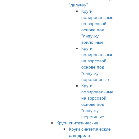
"липучку"
Круги
полировальные
на ворсовой
основе под
"липучку"
войлочные
Круги
полировальные
на ворсовой
основе под
"липучку"
поролоновые
Круги
полировальные
на ворсовой
основе под
"липучку"
шерстяные
Круги синтетические
Круги синтетические
для дрели