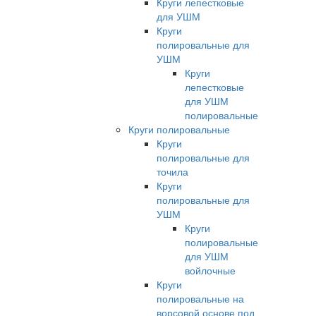
Круги лепестковые
для УШМ
Круги
полировальные для
УШМ
Круги
лепестковые
для УШМ
полировальные
Круги полировальные
Круги
полировальные для
точила
Круги
полировальные для
УШМ
Круги
полировальные
для УШМ
войлочные
Круги
полировальные на
ворсовой основе под