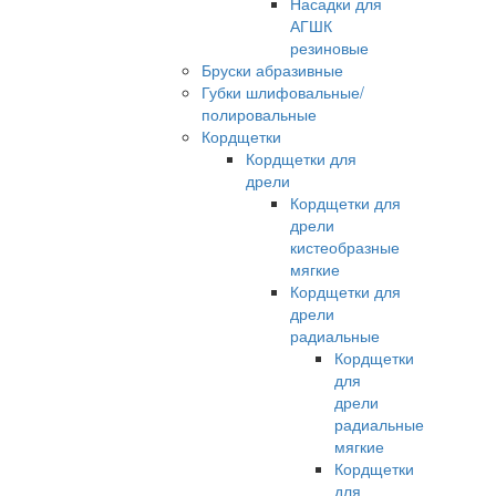
Насадки для
АГШК
резиновые
Бруски абразивные
Губки шлифовальные/
полировальные
Кордщетки
Кордщетки для
дрели
Кордщетки для
дрели
кистеобразные
мягкие
Кордщетки для
дрели
радиальные
Кордщетки
для
дрели
радиальные
мягкие
Кордщетки
для