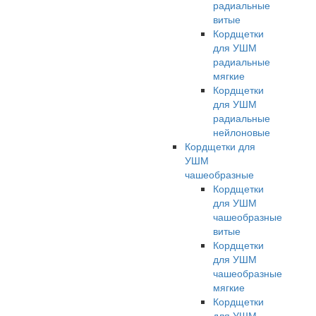
радиальные
витые
Кордщетки
для УШМ
радиальные
мягкие
Кордщетки
для УШМ
радиальные
нейлоновые
Кордщетки для
УШМ
чашеобразные
Кордщетки
для УШМ
чашеобразные
витые
Кордщетки
для УШМ
чашеобразные
мягкие
Кордщетки
для УШМ