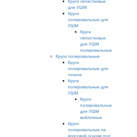
Круги лепестковые
для УШМ
Круги
полировальные для
УШМ
Круги
лепестковые
для УШМ
полировальные
Круги полировальные
Круги
полировальные для
точила
Круги
полировальные для
УШМ
Круги
полировальные
для УШМ
войлочные
Круги
полировальные на
ворсовой основе под