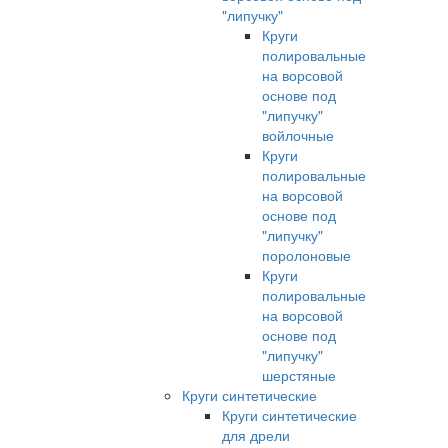
"липучку"
Круги
полировальные
на ворсовой
основе под
"липучку"
войлочные
Круги
полировальные
на ворсовой
основе под
"липучку"
поролоновые
Круги
полировальные
на ворсовой
основе под
"липучку"
шерстяные
Круги синтетические
Круги синтетические
для дрели