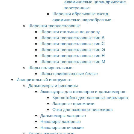
адюминиевые цилиндрические
заостренные
Шарошки абразивные оксид-
адюминиевые шарообразные
Шарошки твердосплавные
Шарошки стальные по дереву
Шарошки твердосплавные тип A
Шарошки твердосплавные тип C
Шарошки твердосплавные тип G
Шарошки твердосплавные тип H
Шарошки твердосплавные тип M
Шары полировальные
Шары шлифовальные белые
Измерительный инструмент
Дальномеры и нивелиры
Аксессуары для нивелоров и дальномеров
Кронштейны для лазерных нивелиров
Лазерные приемники
Очки для лазерных нивелиров
Дальномеры лазерные
Нивелиры лазерные
Нивелиры оптические
Колеса измерительные