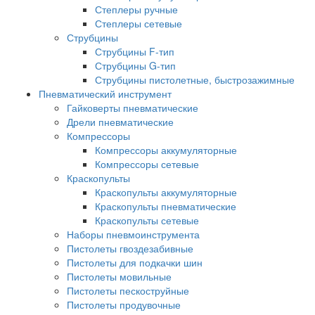
Степлеры ручные
Степлеры сетевые
Струбцины
Струбцины F-тип
Струбцины G-тип
Струбцины пистолетные, быстрозажимные
Пневматический инструмент
Гайковерты пневматические
Дрели пневматические
Компрессоры
Компрессоры аккумуляторные
Компрессоры сетевые
Краскопульты
Краскопульты аккумуляторные
Краскопульты пневматические
Краскопульты сетевые
Наборы пневмоинструмента
Пистолеты гвоздезабивные
Пистолеты для подкачки шин
Пистолеты мовильные
Пистолеты пескоструйные
Пистолеты продувочные