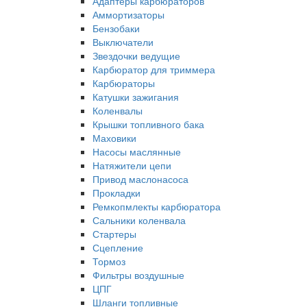
Адаптеры карбюраторов
Аммортизаторы
Бензобаки
Выключатели
Звездочки ведущие
Карбюратор для триммера
Карбюраторы
Катушки зажигания
Коленвалы
Крышки топливного бака
Маховики
Насосы маслянные
Натяжители цепи
Привод маслонасоса
Прокладки
Ремкопмлекты карбюратора
Сальники коленвала
Стартеры
Сцепление
Тормоз
Фильтры воздушные
ЦПГ
Шланги топливные