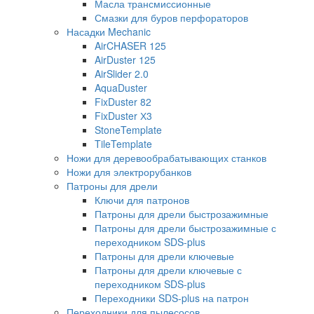
Масла трансмиссионные
Смазки для буров перфораторов
Насадки Mechanic
AirCHASER 125
AirDuster 125
AirSlider 2.0
AquaDuster
FixDuster 82
FixDuster Х3
StoneTemplate
TileTemplate
Ножи для деревообрабатывающих станков
Ножи для электрорубанков
Патроны для дрели
Ключи для патронов
Патроны для дрели быстрозажимные
Патроны для дрели быстрозажимные с
переходником SDS-plus
Патроны для дрели ключевые
Патроны для дрели ключевые с
переходником SDS-plus
Переходники SDS-plus на патрон
Переходники для пылесосов