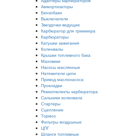
Адаптеры карбюраторов
Аммортизаторы
Бензобаки
Выключатели
Звездочки ведущие
Карбюратор для триммера
Карбюраторы
Катушки зажигания
Коленвалы
Крышки топливного бака
Маховики
Насосы маслянные
Натяжители цепи
Привод маслонасоса
Прокладки
Ремкопмлекты карбюратора
Сальники коленвала
Стартеры
Сцепление
Тормоз
Фильтры воздушные
ЦПГ
Шланги топливные