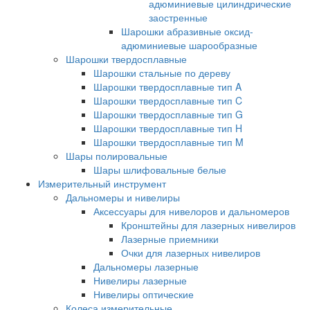
адюминиевые цилиндрические
заостренные
Шарошки абразивные оксид-
адюминиевые шарообразные
Шарошки твердосплавные
Шарошки стальные по дереву
Шарошки твердосплавные тип A
Шарошки твердосплавные тип C
Шарошки твердосплавные тип G
Шарошки твердосплавные тип H
Шарошки твердосплавные тип M
Шары полировальные
Шары шлифовальные белые
Измерительный инструмент
Дальномеры и нивелиры
Аксессуары для нивелоров и дальномеров
Кронштейны для лазерных нивелиров
Лазерные приемники
Очки для лазерных нивелиров
Дальномеры лазерные
Нивелиры лазерные
Нивелиры оптические
Колеса измерительные