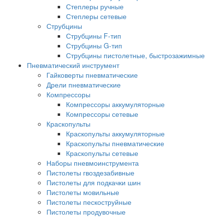
Степлеры ручные
Степлеры сетевые
Струбцины
Струбцины F-тип
Струбцины G-тип
Струбцины пистолетные, быстрозажимные
Пневматический инструмент
Гайковерты пневматические
Дрели пневматические
Компрессоры
Компрессоры аккумуляторные
Компрессоры сетевые
Краскопульты
Краскопульты аккумуляторные
Краскопульты пневматические
Краскопульты сетевые
Наборы пневмоинструмента
Пистолеты гвоздезабивные
Пистолеты для подкачки шин
Пистолеты мовильные
Пистолеты пескоструйные
Пистолеты продувочные