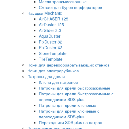
Масла трансмиссионные
Смазки для буров перфораторов
Насадки Mechanic
AirCHASER 125
AirDuster 125
AirSlider 2.0
AquaDuster
FixDuster 82
FixDuster Х3
StoneTemplate
TileTemplate
Ножи для деревообрабатывающих станков
Ножи для электрорубанков
Патроны для дрели
Ключи для патронов
Патроны для дрели быстрозажимные
Патроны для дрели быстрозажимные с
переходником SDS-plus
Патроны для дрели ключевые
Патроны для дрели ключевые с
переходником SDS-plus
Переходники SDS-plus на патрон
Переходники для пылесосов