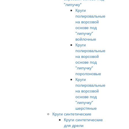
"липучку"
Круги
полировальные
на ворсовой
основе под
"липучку"
войлочные
Круги
полировальные
на ворсовой
основе под
"липучку"
поролоновые
Круги
полировальные
на ворсовой
основе под
"липучку"
шерстяные
Круги синтетические
Круги синтетические
для дрели