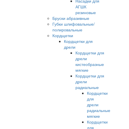
Насадки для
АГШК
резиновые
Бруски абразивные
Губки шлифовальные/
полировальные
Кордщетки
Кордщетки для
дрели
Кордщетки для
дрели
кистеобразные
мягкие
Кордщетки для
дрели
радиальные
Кордщетки
для
дрели
радиальные
мягкие
Кордщетки
для