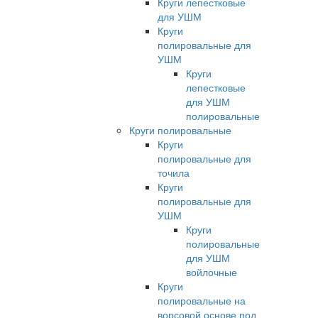
Круги лепестковые
для УШМ
Круги
полировальные для
УШМ
Круги
лепестковые
для УШМ
полировальные
Круги полировальные
Круги
полировальные для
точила
Круги
полировальные для
УШМ
Круги
полировальные
для УШМ
войлочные
Круги
полировальные на
ворсовой основе под