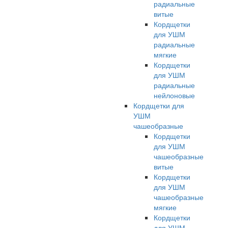
радиальные
витые
Кордщетки
для УШМ
радиальные
мягкие
Кордщетки
для УШМ
радиальные
нейлоновые
Кордщетки для
УШМ
чашеобразные
Кордщетки
для УШМ
чашеобразные
витые
Кордщетки
для УШМ
чашеобразные
мягкие
Кордщетки
для УШМ