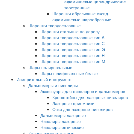
адюминиевые цилиндрические
заостренные
Шарошки абразивные оксид-
адюминиевые шарообразные
Шарошки твердосплавные
Шарошки стальные по дереву
Шарошки твердосплавные тип A
Шарошки твердосплавные тип C
Шарошки твердосплавные тип G
Шарошки твердосплавные тип H
Шарошки твердосплавные тип M
Шары полировальные
Шары шлифовальные белые
Измерительный инструмент
Дальномеры и нивелиры
Аксессуары для нивелоров и дальномеров
Кронштейны для лазерных нивелиров
Лазерные приемники
Очки для лазерных нивелиров
Дальномеры лазерные
Нивелиры лазерные
Нивелиры оптические
Колеса измерительные