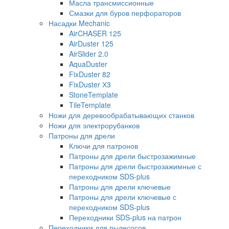
Масла трансмиссионные
Смазки для буров перфораторов
Насадки Mechanic
AirCHASER 125
AirDuster 125
AirSlider 2.0
AquaDuster
FixDuster 82
FixDuster Х3
StoneTemplate
TileTemplate
Ножи для деревообрабатывающих станков
Ножи для электрорубанков
Патроны для дрели
Ключи для патронов
Патроны для дрели быстрозажимные
Патроны для дрели быстрозажимные с
переходником SDS-plus
Патроны для дрели ключевые
Патроны для дрели ключевые с
переходником SDS-plus
Переходники SDS-plus на патрон
Переходники для пылесосов