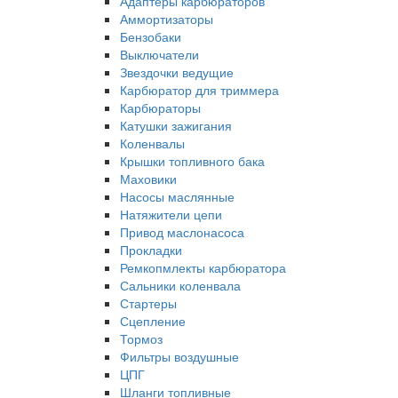
Адаптеры карбюраторов
Аммортизаторы
Бензобаки
Выключатели
Звездочки ведущие
Карбюратор для триммера
Карбюраторы
Катушки зажигания
Коленвалы
Крышки топливного бака
Маховики
Насосы маслянные
Натяжители цепи
Привод маслонасоса
Прокладки
Ремкопмлекты карбюратора
Сальники коленвала
Стартеры
Сцепление
Тормоз
Фильтры воздушные
ЦПГ
Шланги топливные