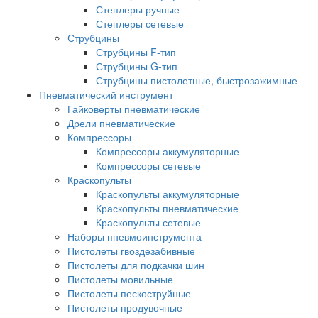
Степлеры ручные
Степлеры сетевые
Струбцины
Струбцины F-тип
Струбцины G-тип
Струбцины пистолетные, быстрозажимные
Пневматический инструмент
Гайковерты пневматические
Дрели пневматические
Компрессоры
Компрессоры аккумуляторные
Компрессоры сетевые
Краскопульты
Краскопульты аккумуляторные
Краскопульты пневматические
Краскопульты сетевые
Наборы пневмоинструмента
Пистолеты гвоздезабивные
Пистолеты для подкачки шин
Пистолеты мовильные
Пистолеты пескоструйные
Пистолеты продувочные