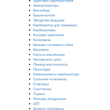
Адаптеры карбюраторов
Аммортизаторы
Бензобаки
Выключатели
Звездочки ведущие
Карбюратор для триммера
Карбюраторы
Катушки зажигания
Коленвалы
Крышки топливного бака
Маховики
Насосы маслянные
Натяжители цепи
Привод маслонасоса
Прокладки
Ремкопмлекты карбюратора
Сальники коленвала
Стартеры
Сцепление
Тормоз
Фильтры воздушные
ЦПГ
Шланги топливные