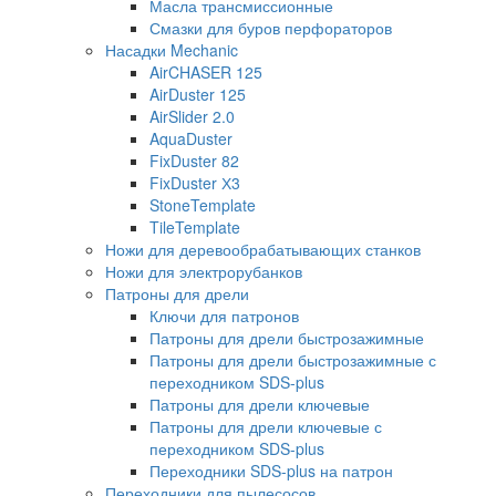
Масла трансмиссионные
Смазки для буров перфораторов
Насадки Mechanic
AirCHASER 125
AirDuster 125
AirSlider 2.0
AquaDuster
FixDuster 82
FixDuster Х3
StoneTemplate
TileTemplate
Ножи для деревообрабатывающих станков
Ножи для электрорубанков
Патроны для дрели
Ключи для патронов
Патроны для дрели быстрозажимные
Патроны для дрели быстрозажимные с
переходником SDS-plus
Патроны для дрели ключевые
Патроны для дрели ключевые с
переходником SDS-plus
Переходники SDS-plus на патрон
Переходники для пылесосов