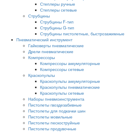
Степлеры ручные
Степлеры сетевые
Струбцины
Струбцины F-тип
Струбцины G-тип
Струбцины пистолетные, быстрозажимные
Пневматический инструмент
Гайковерты пневматические
Дрели пневматические
Компрессоры
Компрессоры аккумуляторные
Компрессоры сетевые
Краскопульты
Краскопульты аккумуляторные
Краскопульты пневматические
Краскопульты сетевые
Наборы пневмоинструмента
Пистолеты гвоздезабивные
Пистолеты для подкачки шин
Пистолеты мовильные
Пистолеты пескоструйные
Пистолеты продувочные