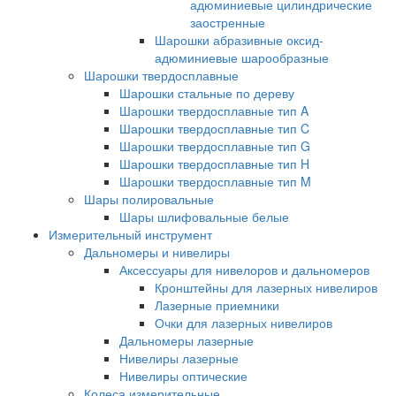
адюминиевые цилиндрические
заостренные
Шарошки абразивные оксид-
адюминиевые шарообразные
Шарошки твердосплавные
Шарошки стальные по дереву
Шарошки твердосплавные тип A
Шарошки твердосплавные тип C
Шарошки твердосплавные тип G
Шарошки твердосплавные тип H
Шарошки твердосплавные тип M
Шары полировальные
Шары шлифовальные белые
Измерительный инструмент
Дальномеры и нивелиры
Аксессуары для нивелоров и дальномеров
Кронштейны для лазерных нивелиров
Лазерные приемники
Очки для лазерных нивелиров
Дальномеры лазерные
Нивелиры лазерные
Нивелиры оптические
Колеса измерительные