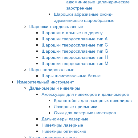
адюминиевые цилиндрические
заостренные
Шарошки абразивные оксид-
адюминиевые шарообразные
Шарошки твердосплавные
Шарошки стальные по дереву
Шарошки твердосплавные тип A
Шарошки твердосплавные тип C
Шарошки твердосплавные тип G
Шарошки твердосплавные тип H
Шарошки твердосплавные тип M
Шары полировальные
Шары шлифовальные белые
Измерительный инструмент
Дальномеры и нивелиры
Аксессуары для нивелоров и дальномеров
Кронштейны для лазерных нивелиров
Лазерные приемники
Очки для лазерных нивелиров
Дальномеры лазерные
Нивелиры лазерные
Нивелиры оптические
Колеса измерительные