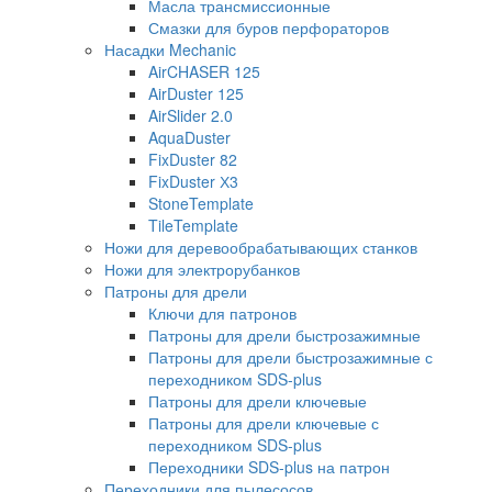
Масла трансмиссионные
Смазки для буров перфораторов
Насадки Mechanic
AirCHASER 125
AirDuster 125
AirSlider 2.0
AquaDuster
FixDuster 82
FixDuster Х3
StoneTemplate
TileTemplate
Ножи для деревообрабатывающих станков
Ножи для электрорубанков
Патроны для дрели
Ключи для патронов
Патроны для дрели быстрозажимные
Патроны для дрели быстрозажимные с
переходником SDS-plus
Патроны для дрели ключевые
Патроны для дрели ключевые с
переходником SDS-plus
Переходники SDS-plus на патрон
Переходники для пылесосов