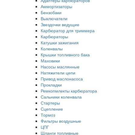
Адаптеры карбюраторов
Аммортизаторы
Бензобаки
Выключатели
Звездочки ведущие
Карбюратор для триммера
Карбюраторы
Катушки зажигания
Коленвалы
Крышки топливного бака
Маховики
Насосы маслянные
Натяжители цепи
Привод маслонасоса
Прокладки
Ремкопмлекты карбюратора
Сальники коленвала
Стартеры
Сцепление
Тормоз
Фильтры воздушные
ЦПГ
Шланги топливные