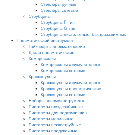
Степлеры ручные
Степлеры сетевые
Струбцины
Струбцины F-тип
Струбцины G-тип
Струбцины пистолетные, быстрозажимные
Пневматический инструмент
Гайковерты пневматические
Дрели пневматические
Компрессоры
Компрессоры аккумуляторные
Компрессоры сетевые
Краскопульты
Краскопульты аккумуляторные
Краскопульты пневматические
Краскопульты сетевые
Наборы пневмоинструмента
Пистолеты гвоздезабивные
Пистолеты для подкачки шин
Пистолеты мовильные
Пистолеты пескоструйные
Пистолеты продувочные