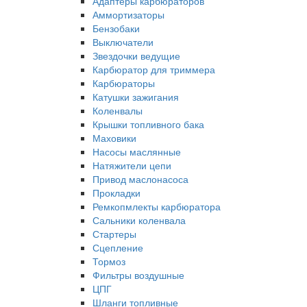
Адаптеры карбюраторов
Аммортизаторы
Бензобаки
Выключатели
Звездочки ведущие
Карбюратор для триммера
Карбюраторы
Катушки зажигания
Коленвалы
Крышки топливного бака
Маховики
Насосы маслянные
Натяжители цепи
Привод маслонасоса
Прокладки
Ремкопмлекты карбюратора
Сальники коленвала
Стартеры
Сцепление
Тормоз
Фильтры воздушные
ЦПГ
Шланги топливные