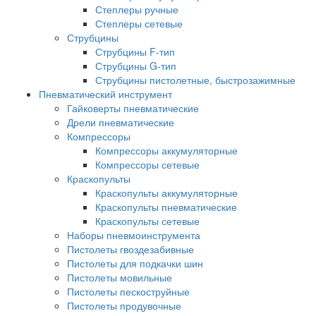
Степлеры ручные
Степлеры сетевые
Струбцины
Струбцины F-тип
Струбцины G-тип
Струбцины пистолетные, быстрозажимные
Пневматический инструмент
Гайковерты пневматические
Дрели пневматические
Компрессоры
Компрессоры аккумуляторные
Компрессоры сетевые
Краскопульты
Краскопульты аккумуляторные
Краскопульты пневматические
Краскопульты сетевые
Наборы пневмоинструмента
Пистолеты гвоздезабивные
Пистолеты для подкачки шин
Пистолеты мовильные
Пистолеты пескоструйные
Пистолеты продувочные