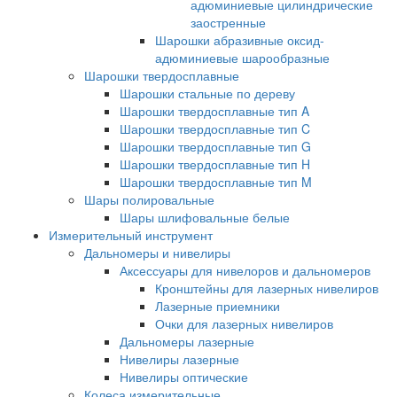
адюминиевые цилиндрические
заостренные
Шарошки абразивные оксид-
адюминиевые шарообразные
Шарошки твердосплавные
Шарошки стальные по дереву
Шарошки твердосплавные тип A
Шарошки твердосплавные тип C
Шарошки твердосплавные тип G
Шарошки твердосплавные тип H
Шарошки твердосплавные тип M
Шары полировальные
Шары шлифовальные белые
Измерительный инструмент
Дальномеры и нивелиры
Аксессуары для нивелоров и дальномеров
Кронштейны для лазерных нивелиров
Лазерные приемники
Очки для лазерных нивелиров
Дальномеры лазерные
Нивелиры лазерные
Нивелиры оптические
Колеса измерительные