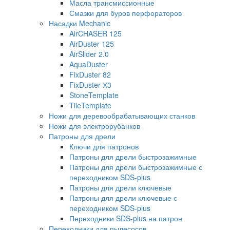
Масла трансмиссионные
Смазки для буров перфораторов
Насадки Mechanic
AirCHASER 125
AirDuster 125
AirSlider 2.0
AquaDuster
FixDuster 82
FixDuster Х3
StoneTemplate
TileTemplate
Ножи для деревообрабатывающих станков
Ножи для электрорубанков
Патроны для дрели
Ключи для патронов
Патроны для дрели быстрозажимные
Патроны для дрели быстрозажимные с
переходником SDS-plus
Патроны для дрели ключевые
Патроны для дрели ключевые с
переходником SDS-plus
Переходники SDS-plus на патрон
Переходники для пылесосов