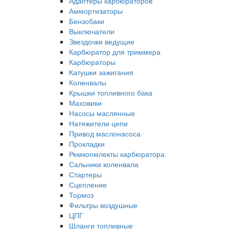
Адаптеры карбюраторов
Аммортизаторы
Бензобаки
Выключатели
Звездочки ведущие
Карбюратор для триммера
Карбюраторы
Катушки зажигания
Коленвалы
Крышки топливного бака
Маховики
Насосы маслянные
Натяжители цепи
Привод маслонасоса
Прокладки
Ремкопмлекты карбюратора
Сальники коленвала
Стартеры
Сцепление
Тормоз
Фильтры воздушные
ЦПГ
Шланги топливные