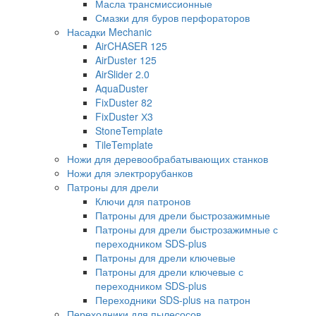
Масла трансмиссионные
Смазки для буров перфораторов
Насадки Mechanic
AirCHASER 125
AirDuster 125
AirSlider 2.0
AquaDuster
FixDuster 82
FixDuster Х3
StoneTemplate
TileTemplate
Ножи для деревообрабатывающих станков
Ножи для электрорубанков
Патроны для дрели
Ключи для патронов
Патроны для дрели быстрозажимные
Патроны для дрели быстрозажимные с
переходником SDS-plus
Патроны для дрели ключевые
Патроны для дрели ключевые с
переходником SDS-plus
Переходники SDS-plus на патрон
Переходники для пылесосов