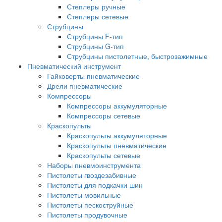
Степлеры ручные
Степлеры сетевые
Струбцины
Струбцины F-тип
Струбцины G-тип
Струбцины пистолетные, быстрозажимные
Пневматический инструмент
Гайковерты пневматические
Дрели пневматические
Компрессоры
Компрессоры аккумуляторные
Компрессоры сетевые
Краскопульты
Краскопульты аккумуляторные
Краскопульты пневматические
Краскопульты сетевые
Наборы пневмоинструмента
Пистолеты гвоздезабивные
Пистолеты для подкачки шин
Пистолеты мовильные
Пистолеты пескоструйные
Пистолеты продувочные