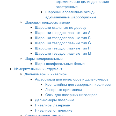
адюминиевые цилиндрические
заостренные
Шарошки абразивные оксид-
адюминиевые шарообразные
Шарошки твердосплавные
Шарошки стальные по дереву
Шарошки твердосплавные тип A
Шарошки твердосплавные тип C
Шарошки твердосплавные тип G
Шарошки твердосплавные тип H
Шарошки твердосплавные тип M
Шары полировальные
Шары шлифовальные белые
Измерительный инструмент
Дальномеры и нивелиры
Аксессуары для нивелоров и дальномеров
Кронштейны для лазерных нивелиров
Лазерные приемники
Очки для лазерных нивелиров
Дальномеры лазерные
Нивелиры лазерные
Нивелиры оптические
Колеса измерительные