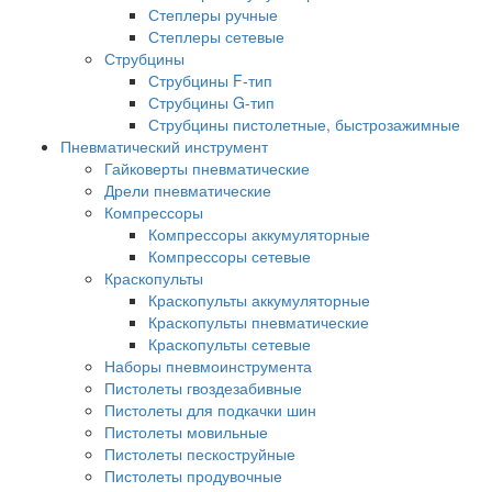
Степлеры ручные
Степлеры сетевые
Струбцины
Струбцины F-тип
Струбцины G-тип
Струбцины пистолетные, быстрозажимные
Пневматический инструмент
Гайковерты пневматические
Дрели пневматические
Компрессоры
Компрессоры аккумуляторные
Компрессоры сетевые
Краскопульты
Краскопульты аккумуляторные
Краскопульты пневматические
Краскопульты сетевые
Наборы пневмоинструмента
Пистолеты гвоздезабивные
Пистолеты для подкачки шин
Пистолеты мовильные
Пистолеты пескоструйные
Пистолеты продувочные