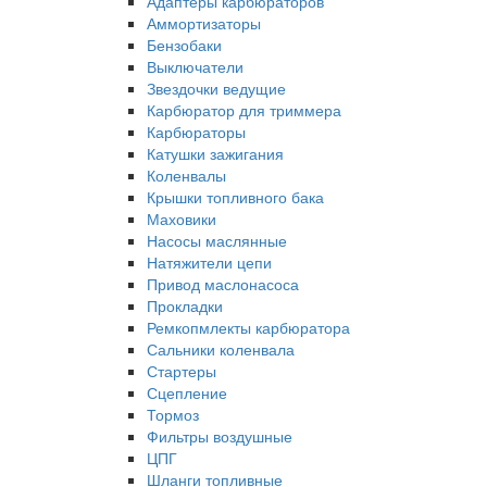
Адаптеры карбюраторов
Аммортизаторы
Бензобаки
Выключатели
Звездочки ведущие
Карбюратор для триммера
Карбюраторы
Катушки зажигания
Коленвалы
Крышки топливного бака
Маховики
Насосы маслянные
Натяжители цепи
Привод маслонасоса
Прокладки
Ремкопмлекты карбюратора
Сальники коленвала
Стартеры
Сцепление
Тормоз
Фильтры воздушные
ЦПГ
Шланги топливные