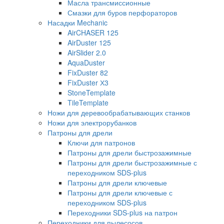
Масла трансмиссионные
Смазки для буров перфораторов
Насадки Mechanic
AirCHASER 125
AirDuster 125
AirSlider 2.0
AquaDuster
FixDuster 82
FixDuster Х3
StoneTemplate
TileTemplate
Ножи для деревообрабатывающих станков
Ножи для электрорубанков
Патроны для дрели
Ключи для патронов
Патроны для дрели быстрозажимные
Патроны для дрели быстрозажимные с
переходником SDS-plus
Патроны для дрели ключевые
Патроны для дрели ключевые с
переходником SDS-plus
Переходники SDS-plus на патрон
Переходники для пылесосов