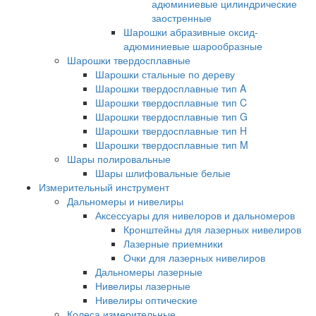
адюминиевые цилиндрические
заостренные
Шарошки абразивные оксид-
адюминиевые шарообразные
Шарошки твердосплавные
Шарошки стальные по дереву
Шарошки твердосплавные тип A
Шарошки твердосплавные тип C
Шарошки твердосплавные тип G
Шарошки твердосплавные тип H
Шарошки твердосплавные тип M
Шары полировальные
Шары шлифовальные белые
Измерительный инструмент
Дальномеры и нивелиры
Аксессуары для нивелоров и дальномеров
Кронштейны для лазерных нивелиров
Лазерные приемники
Очки для лазерных нивелиров
Дальномеры лазерные
Нивелиры лазерные
Нивелиры оптические
Колеса измерительные