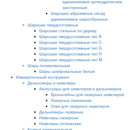
адюминиевые цилиндрические
заостренные
Шарошки абразивные оксид-
адюминиевые шарообразные
Шарошки твердосплавные
Шарошки стальные по дереву
Шарошки твердосплавные тип A
Шарошки твердосплавные тип C
Шарошки твердосплавные тип G
Шарошки твердосплавные тип H
Шарошки твердосплавные тип M
Шары полировальные
Шары шлифовальные белые
Измерительный инструмент
Дальномеры и нивелиры
Аксессуары для нивелоров и дальномеров
Кронштейны для лазерных нивелиров
Лазерные приемники
Очки для лазерных нивелиров
Дальномеры лазерные
Нивелиры лазерные
Нивелиры оптические
Колеса измерительные