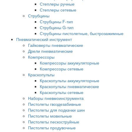
Степлеры ручные
Степлеры сетевые
Струбцины
Струбцины F-тип
Струбцины G-тип
Струбцины пистолетные, быстрозажимные
Пневматический инструмент
Гайковерты пневматические
Дрели пневматические
Компрессоры
Компрессоры аккумуляторные
Компрессоры сетевые
Краскопульты
Краскопульты аккумуляторные
Краскопульты пневматические
Краскопульты сетевые
Наборы пневмоинструмента
Пистолеты гвоздезабивные
Пистолеты для подкачки шин
Пистолеты мовильные
Пистолеты пескоструйные
Пистолеты продувочные