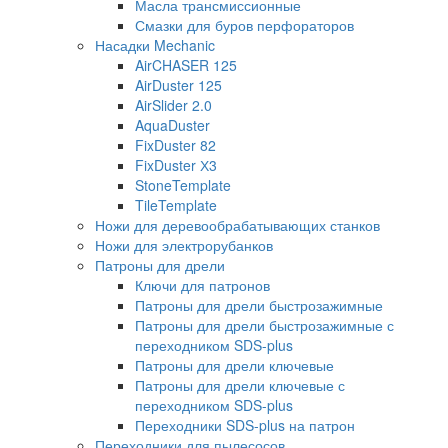
Масла трансмиссионные
Смазки для буров перфораторов
Насадки Mechanic
AirCHASER 125
AirDuster 125
AirSlider 2.0
AquaDuster
FixDuster 82
FixDuster Х3
StoneTemplate
TileTemplate
Ножи для деревообрабатывающих станков
Ножи для электрорубанков
Патроны для дрели
Ключи для патронов
Патроны для дрели быстрозажимные
Патроны для дрели быстрозажимные с
переходником SDS-plus
Патроны для дрели ключевые
Патроны для дрели ключевые с
переходником SDS-plus
Переходники SDS-plus на патрон
Переходники для пылесосов