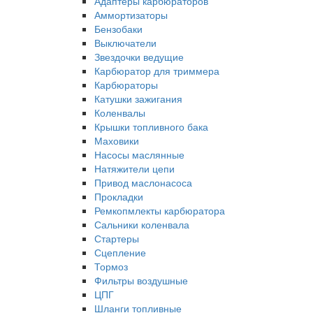
Адаптеры карбюраторов
Аммортизаторы
Бензобаки
Выключатели
Звездочки ведущие
Карбюратор для триммера
Карбюраторы
Катушки зажигания
Коленвалы
Крышки топливного бака
Маховики
Насосы маслянные
Натяжители цепи
Привод маслонасоса
Прокладки
Ремкопмлекты карбюратора
Сальники коленвала
Стартеры
Сцепление
Тормоз
Фильтры воздушные
ЦПГ
Шланги топливные