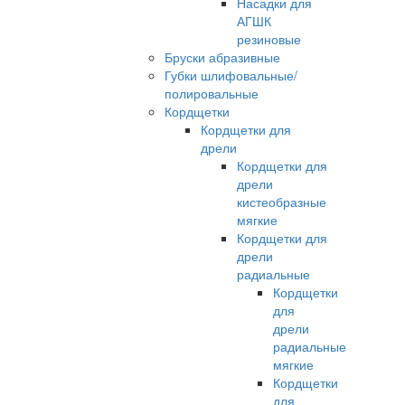
Насадки для
АГШК
резиновые
Бруски абразивные
Губки шлифовальные/
полировальные
Кордщетки
Кордщетки для
дрели
Кордщетки для
дрели
кистеобразные
мягкие
Кордщетки для
дрели
радиальные
Кордщетки
для
дрели
радиальные
мягкие
Кордщетки
для