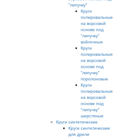
"липучку"
Круги
полировальные
на ворсовой
основе под
"липучку"
войлочные
Круги
полировальные
на ворсовой
основе под
"липучку"
поролоновые
Круги
полировальные
на ворсовой
основе под
"липучку"
шерстяные
Круги синтетические
Круги синтетические
для дрели