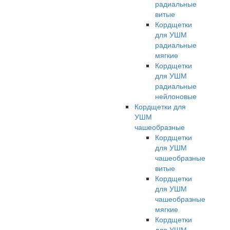
радиальные
витые
Кордщетки
для УШМ
радиальные
мягкие
Кордщетки
для УШМ
радиальные
нейлоновые
Кордщетки для
УШМ
чашеобразные
Кордщетки
для УШМ
чашеобразные
витые
Кордщетки
для УШМ
чашеобразные
мягкие
Кордщетки
для УШМ