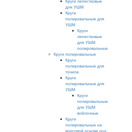
Круги лепестковые
для УШМ
Круги
полировальные для
УШМ
Круги
лепестковые
для УШМ
полировальные
Круги полировальные
Круги
полировальные для
точила
Круги
полировальные для
УШМ
Круги
полировальные
для УШМ
войлочные
Круги
полировальные на
ворсовой основе под