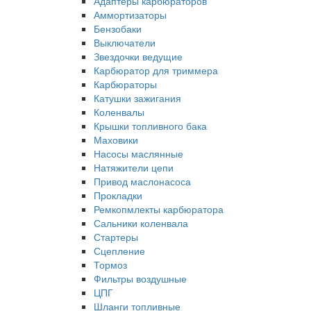
Адаптеры карбюраторов
Аммортизаторы
Бензобаки
Выключатели
Звездочки ведущие
Карбюратор для триммера
Карбюраторы
Катушки зажигания
Коленвалы
Крышки топливного бака
Маховики
Насосы маслянные
Натяжители цепи
Привод маслонасоса
Прокладки
Ремкопмлекты карбюратора
Сальники коленвала
Стартеры
Сцепление
Тормоз
Фильтры воздушные
ЦПГ
Шланги топливные