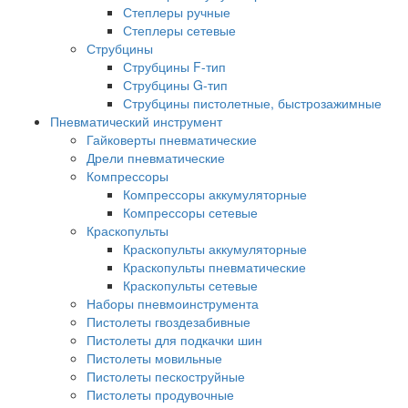
Степлеры ручные
Степлеры сетевые
Струбцины
Струбцины F-тип
Струбцины G-тип
Струбцины пистолетные, быстрозажимные
Пневматический инструмент
Гайковерты пневматические
Дрели пневматические
Компрессоры
Компрессоры аккумуляторные
Компрессоры сетевые
Краскопульты
Краскопульты аккумуляторные
Краскопульты пневматические
Краскопульты сетевые
Наборы пневмоинструмента
Пистолеты гвоздезабивные
Пистолеты для подкачки шин
Пистолеты мовильные
Пистолеты пескоструйные
Пистолеты продувочные