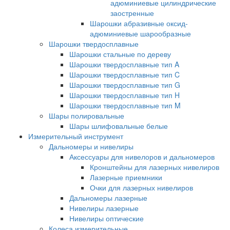
адюминиевые цилиндрические
заостренные
Шарошки абразивные оксид-
адюминиевые шарообразные
Шарошки твердосплавные
Шарошки стальные по дереву
Шарошки твердосплавные тип A
Шарошки твердосплавные тип C
Шарошки твердосплавные тип G
Шарошки твердосплавные тип H
Шарошки твердосплавные тип M
Шары полировальные
Шары шлифовальные белые
Измерительный инструмент
Дальномеры и нивелиры
Аксессуары для нивелоров и дальномеров
Кронштейны для лазерных нивелиров
Лазерные приемники
Очки для лазерных нивелиров
Дальномеры лазерные
Нивелиры лазерные
Нивелиры оптические
Колеса измерительные