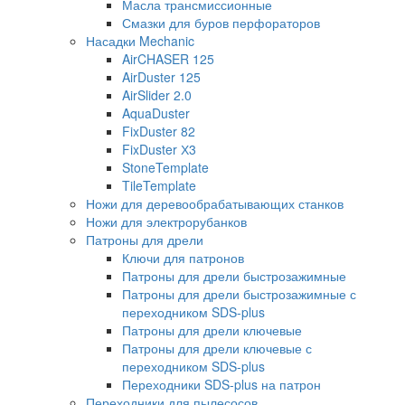
Масла трансмиссионные
Смазки для буров перфораторов
Насадки Mechanic
AirCHASER 125
AirDuster 125
AirSlider 2.0
AquaDuster
FixDuster 82
FixDuster Х3
StoneTemplate
TileTemplate
Ножи для деревообрабатывающих станков
Ножи для электрорубанков
Патроны для дрели
Ключи для патронов
Патроны для дрели быстрозажимные
Патроны для дрели быстрозажимные с
переходником SDS-plus
Патроны для дрели ключевые
Патроны для дрели ключевые с
переходником SDS-plus
Переходники SDS-plus на патрон
Переходники для пылесосов