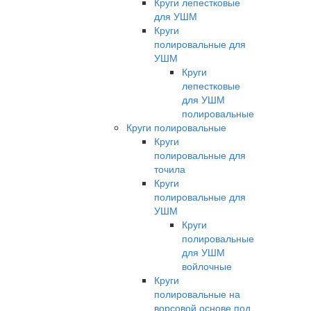
Круги лепестковые
для УШМ
Круги
полировальные для
УШМ
Круги
лепестковые
для УШМ
полировальные
Круги полировальные
Круги
полировальные для
точила
Круги
полировальные для
УШМ
Круги
полировальные
для УШМ
войлочные
Круги
полировальные на
ворсовой основе под