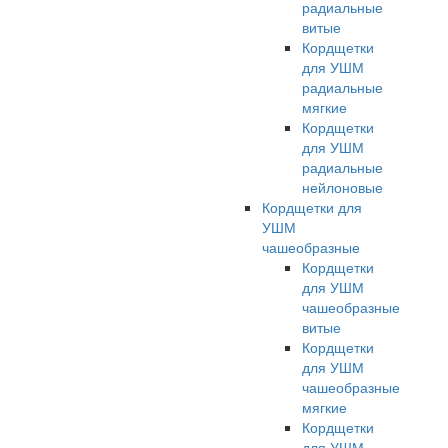
радиальные
витые
Кордщетки
для УШМ
радиальные
мягкие
Кордщетки
для УШМ
радиальные
нейлоновые
Кордщетки для
УШМ
чашеобразные
Кордщетки
для УШМ
чашеобразные
витые
Кордщетки
для УШМ
чашеобразные
мягкие
Кордщетки
для УШМ