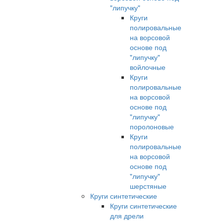
"липучку"
Круги
полировальные
на ворсовой
основе под
"липучку"
войлочные
Круги
полировальные
на ворсовой
основе под
"липучку"
поролоновые
Круги
полировальные
на ворсовой
основе под
"липучку"
шерстяные
Круги синтетические
Круги синтетические
для дрели