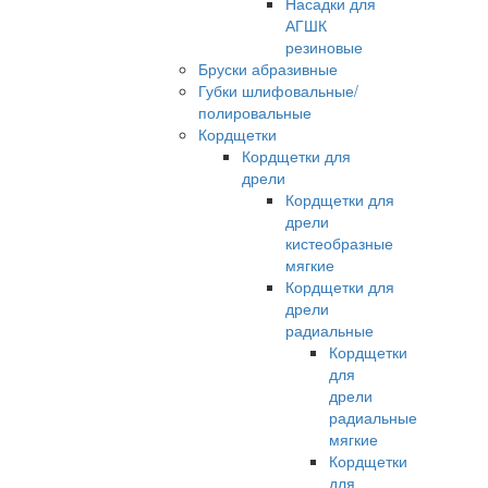
Насадки для
АГШК
резиновые
Бруски абразивные
Губки шлифовальные/
полировальные
Кордщетки
Кордщетки для
дрели
Кордщетки для
дрели
кистеобразные
мягкие
Кордщетки для
дрели
радиальные
Кордщетки
для
дрели
радиальные
мягкие
Кордщетки
для