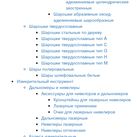
адюминиевые цилиндрические
заостренные
Шарошки абразивные оксид-
адюминиевые шарообразные
Шарошки твердосплавные
Шарошки стальные по дереву
Шарошки твердосплавные тип A
Шарошки твердосплавные тип C
Шарошки твердосплавные тип G
Шарошки твердосплавные тип H
Шарошки твердосплавные тип M
Шары полировальные
Шары шлифовальные белые
Измерительный инструмент
Дальномеры и нивелиры
Аксессуары для нивелоров и дальномеров
Кронштейны для лазерных нивелиров
Лазерные приемники
Очки для лазерных нивелиров
Дальномеры лазерные
Нивелиры лазерные
Нивелиры оптические
Колеса измерительные