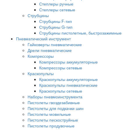
Степлеры ручные
Степлеры сетевые
Струбцины
Струбцины F-тип
Струбцины G-тип
Струбцины пистолетные, быстрозажимные
Пневматический инструмент
Гайковерты пневматические
Дрели пневматические
Компрессоры
Компрессоры аккумуляторные
Компрессоры сетевые
Краскопульты
Краскопульты аккумуляторные
Краскопульты пневматические
Краскопульты сетевые
Наборы пневмоинструмента
Пистолеты гвоздезабивные
Пистолеты для подкачки шин
Пистолеты мовильные
Пистолеты пескоструйные
Пистолеты продувочные