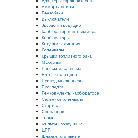
Адаптеры карбюраторов
Аммортизаторы
Бензобаки
Выключатели
Звездочки ведущие
Карбюратор для триммера
Карбюраторы
Катушки зажигания
Коленвалы
Крышки топливного бака
Маховики
Насосы маслянные
Натяжители цепи
Привод маслонасоса
Прокладки
Ремкопмлекты карбюратора
Сальники коленвала
Стартеры
Сцепление
Тормоз
Фильтры воздушные
ЦПГ
Шланги топливные