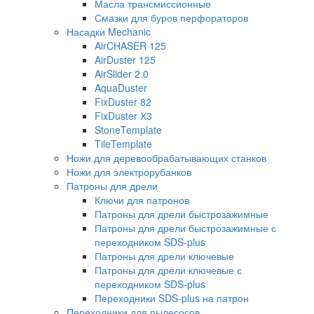
Масла трансмиссионные
Смазки для буров перфораторов
Насадки Mechanic
AirCHASER 125
AirDuster 125
AirSlider 2.0
AquaDuster
FixDuster 82
FixDuster Х3
StoneTemplate
TileTemplate
Ножи для деревообрабатывающих станков
Ножи для электрорубанков
Патроны для дрели
Ключи для патронов
Патроны для дрели быстрозажимные
Патроны для дрели быстрозажимные с
переходником SDS-plus
Патроны для дрели ключевые
Патроны для дрели ключевые с
переходником SDS-plus
Переходники SDS-plus на патрон
Переходники для пылесосов