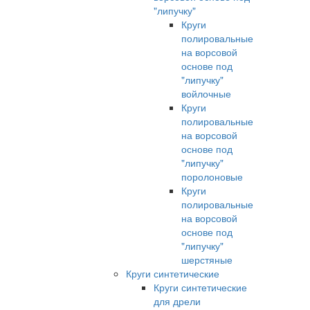
"липучку"
Круги
полировальные
на ворсовой
основе под
"липучку"
войлочные
Круги
полировальные
на ворсовой
основе под
"липучку"
поролоновые
Круги
полировальные
на ворсовой
основе под
"липучку"
шерстяные
Круги синтетические
Круги синтетические
для дрели