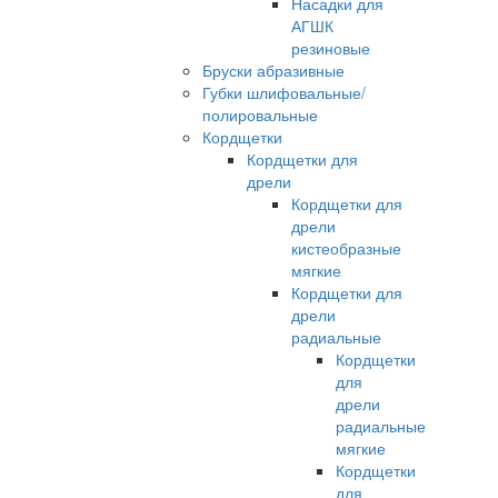
Насадки для
АГШК
резиновые
Бруски абразивные
Губки шлифовальные/
полировальные
Кордщетки
Кордщетки для
дрели
Кордщетки для
дрели
кистеобразные
мягкие
Кордщетки для
дрели
радиальные
Кордщетки
для
дрели
радиальные
мягкие
Кордщетки
для