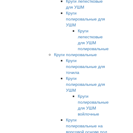
Круги лепестковые
для УШМ
Круги
полировальные для
УШМ
Круги
лепестковые
для УШМ
полировальные
Круги полировальные
Круги
полировальные для
точила
Круги
полировальные для
УШМ
Круги
полировальные
для УШМ
войлочные
Круги
полировальные на
ворсовой основе под