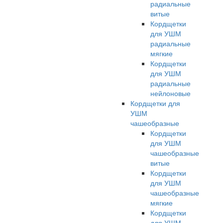
радиальные
витые
Кордщетки
для УШМ
радиальные
мягкие
Кордщетки
для УШМ
радиальные
нейлоновые
Кордщетки для
УШМ
чашеобразные
Кордщетки
для УШМ
чашеобразные
витые
Кордщетки
для УШМ
чашеобразные
мягкие
Кордщетки
для УШМ