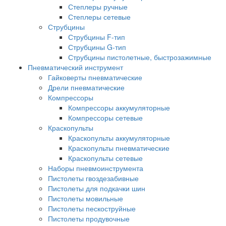
Степлеры ручные
Степлеры сетевые
Струбцины
Струбцины F-тип
Струбцины G-тип
Струбцины пистолетные, быстрозажимные
Пневматический инструмент
Гайковерты пневматические
Дрели пневматические
Компрессоры
Компрессоры аккумуляторные
Компрессоры сетевые
Краскопульты
Краскопульты аккумуляторные
Краскопульты пневматические
Краскопульты сетевые
Наборы пневмоинструмента
Пистолеты гвоздезабивные
Пистолеты для подкачки шин
Пистолеты мовильные
Пистолеты пескоструйные
Пистолеты продувочные