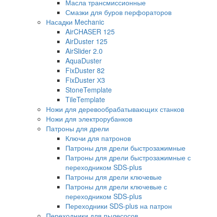
Масла трансмиссионные
Смазки для буров перфораторов
Насадки Mechanic
AirCHASER 125
AirDuster 125
AirSlider 2.0
AquaDuster
FixDuster 82
FixDuster Х3
StoneTemplate
TileTemplate
Ножи для деревообрабатывающих станков
Ножи для электрорубанков
Патроны для дрели
Ключи для патронов
Патроны для дрели быстрозажимные
Патроны для дрели быстрозажимные с
переходником SDS-plus
Патроны для дрели ключевые
Патроны для дрели ключевые с
переходником SDS-plus
Переходники SDS-plus на патрон
Переходники для пылесосов