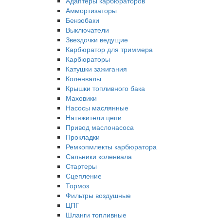
Адаптеры карбюраторов
Аммортизаторы
Бензобаки
Выключатели
Звездочки ведущие
Карбюратор для триммера
Карбюраторы
Катушки зажигания
Коленвалы
Крышки топливного бака
Маховики
Насосы маслянные
Натяжители цепи
Привод маслонасоса
Прокладки
Ремкопмлекты карбюратора
Сальники коленвала
Стартеры
Сцепление
Тормоз
Фильтры воздушные
ЦПГ
Шланги топливные