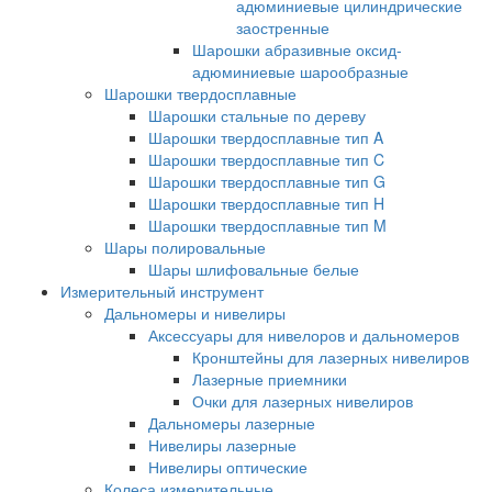
адюминиевые цилиндрические
заостренные
Шарошки абразивные оксид-
адюминиевые шарообразные
Шарошки твердосплавные
Шарошки стальные по дереву
Шарошки твердосплавные тип A
Шарошки твердосплавные тип C
Шарошки твердосплавные тип G
Шарошки твердосплавные тип H
Шарошки твердосплавные тип M
Шары полировальные
Шары шлифовальные белые
Измерительный инструмент
Дальномеры и нивелиры
Аксессуары для нивелоров и дальномеров
Кронштейны для лазерных нивелиров
Лазерные приемники
Очки для лазерных нивелиров
Дальномеры лазерные
Нивелиры лазерные
Нивелиры оптические
Колеса измерительные