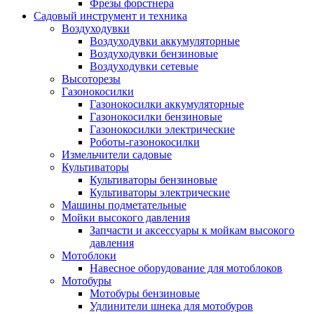
Фрезы форстнера
Садовый инструмент и техника
Воздуходувки
Воздуходувки аккумуляторные
Воздуходувки бензиновые
Воздуходувки сетевые
Высоторезы
Газонокосилки
Газонокосилки аккумуляторные
Газонокосилки бензиновые
Газонокосилки электрические
Роботы-газонокосилки
Измельчители садовые
Культиваторы
Культиваторы бензиновые
Культиваторы электрические
Машины подметательные
Мойки высокого давления
Запчасти и аксессуары к мойкам высокого
давления
Мотоблоки
Навесное оборудование для мотоблоков
Мотобуры
Мотобуры бензиновые
Удлинители шнека для мотобуров