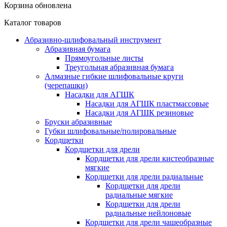
Корзина обновлена
Каталог товаров
Абразивно-шлифовальный инструмент
Абразивная бумага
Прямоугольные листы
Треугольная абразивная бумага
Алмазные гибкие шлифовальные круги
(черепашки)
Насадки для АГШК
Насадки для АГШК пластмассовые
Насадки для АГШК резиновые
Бруски абразивные
Губки шлифовальные/полировальные
Кордщетки
Кордщетки для дрели
Кордщетки для дрели кистеобразные
мягкие
Кордщетки для дрели радиальные
Кордщетки для дрели
радиальные мягкие
Кордщетки для дрели
радиальные нейлоновые
Кордщетки для дрели чашеобразные