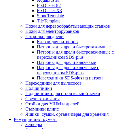
AquaDuster
FixDuster 82
FixDuster Х3
StoneTemplate
TileTemplate
Ножи для деревообрабатывающих станков
Ножи для электрорубанков
Патроны для дрели
Ключи для патронов
Патроны для дрели быстрозажимные
Патроны для дрели быстрозажимные с
переходником SDS-plus
Патроны для дрели ключевые
Патроны для дрели ключевые с
переходником SDS-plus
Переходники SDS-plus на патрон
Переходники для пылесосов
Подшипники
Подшипники для строительной тачки
Свечи зажигания
Стойки для УШМ и дрелей
Съемники клипс
Ящики, сумки, органайзеры для хранения
Режущий инструмент
Зенкеры