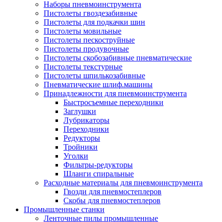
Наборы пневмоинструмента
Пистолеты гвоздезабивные
Пистолеты для подкачки шин
Пистолеты мовильные
Пистолеты пескоструйные
Пистолеты продувочные
Пистолеты скобозабивные пневматические
Пистолеты текстурные
Пистолеты шпилькозабивные
Пневматические шлиф.машины
Принадлежности для пневмоинструмента
Быстросъемные переходники
Заглушки
Лубрикаторы
Переходники
Редукторы
Тройники
Уголки
Фильтры-редукторы
Шланги спиральные
Расходные материалы для пневмоинструмента
Гвозди для пневмостеплеров
Скобы для пневмостеплеров
Промышленные станки
Ленточные пилы промышленные