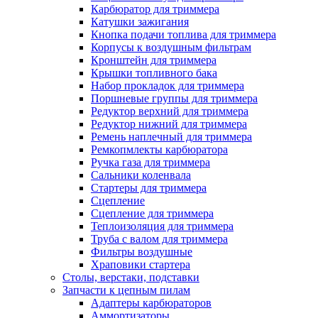
Карбюратор для триммера
Катушки зажигания
Кнопка подачи топлива для триммера
Корпусы к воздушным фильтрам
Кронштейн для триммера
Крышки топливного бака
Набор прокладок для триммера
Поршневые группы для триммера
Редуктор верхний для триммера
Редуктор нижний для триммера
Ремень наплечный для триммера
Ремкопмлекты карбюратора
Ручка газа для триммера
Сальники коленвала
Стартеры для триммера
Сцепление
Сцепление для триммера
Теплоизоляция для триммера
Труба с валом для триммера
Фильтры воздушные
Храповики стартера
Столы, верстаки, подставки
Запчасти к цепным пилам
Адаптеры карбюраторов
Аммортизаторы