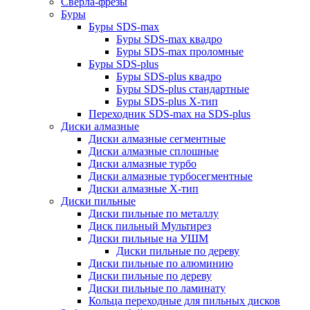
Сверла-фрезы
Буры
Буры SDS-max
Буры SDS-max квадро
Буры SDS-max проломные
Буры SDS-plus
Буры SDS-plus квадро
Буры SDS-plus стандартные
Буры SDS-plus Х-тип
Переходник SDS-max на SDS-plus
Диски алмазные
Диски алмазные сегментные
Диски алмазные сплошные
Диски алмазные турбо
Диски алмазные турбосегментные
Диски алмазные Х-тип
Диски пильные
Диски пильные по металлу
Диск пильный Мультирез
Диски пильные на УШМ
Диски пильные по дереву
Диски пильные по алюминию
Диски пильные по дереву
Диски пильные по ламинату
Кольца переходные для пильных дисков