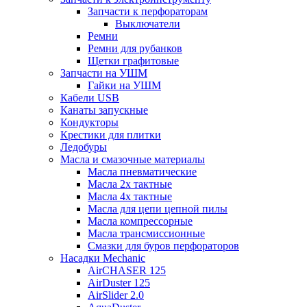
Запчасти к перфораторам
Выключатели
Ремни
Ремни для рубанков
Щетки графитовые
Запчасти на УШМ
Гайки на УШМ
Кабели USB
Канаты запускные
Кондукторы
Крестики для плитки
Ледобуры
Масла и смазочные материалы
Масла пневматические
Масла 2х тактные
Масла 4х тактные
Масла для цепи цепной пилы
Масла компрессорные
Масла трансмиссионные
Смазки для буров перфораторов
Насадки Mechanic
AirCHASER 125
AirDuster 125
AirSlider 2.0