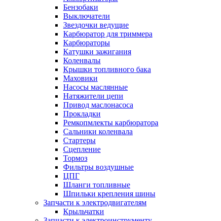
Бензобаки
Выключатели
Звездочки ведущие
Карбюратор для триммера
Карбюраторы
Катушки зажигания
Коленвалы
Крышки топливного бака
Маховики
Насосы маслянные
Натяжители цепи
Привод маслонасоса
Прокладки
Ремкопмлекты карбюратора
Сальники коленвала
Стартеры
Сцепление
Тормоз
Фильтры воздушные
ЦПГ
Шланги топливные
Шпильки крепления шины
Запчасти к электродвигателям
Крыльчатки
Запчасти к электроинструменту