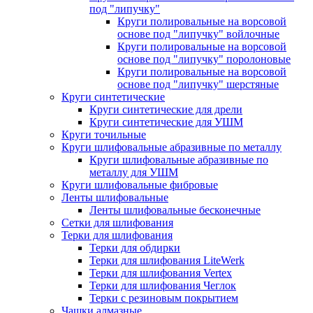
под "липучку"
Круги полировальные на ворсовой
основе под "липучку" войлочные
Круги полировальные на ворсовой
основе под "липучку" поролоновые
Круги полировальные на ворсовой
основе под "липучку" шерстяные
Круги синтетические
Круги синтетические для дрели
Круги синтетические для УШМ
Круги точильные
Круги шлифовальные абразивные по металлу
Круги шлифовальные абразивные по
металлу для УШМ
Круги шлифовальные фибровые
Ленты шлифовальные
Ленты шлифовальные бесконечные
Сетки для шлифования
Терки для шлифования
Терки для обдирки
Терки для шлифования LiteWerk
Терки для шлифования Vertex
Терки для шлифования Чеглок
Терки с резиновым покрытием
Чашки алмазные