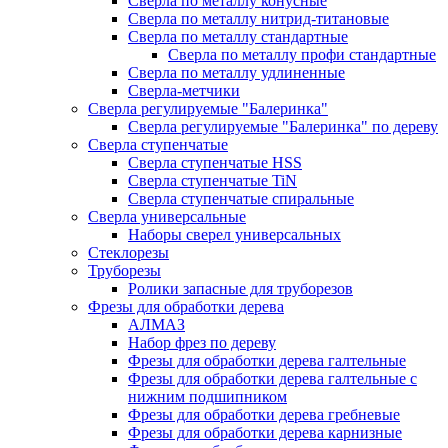
Сверла по металлу конусные
Сверла по металлу нитрид-титановые
Сверла по металлу стандартные
Сверла по металлу профи стандартные
Сверла по металлу удлиненные
Сверла-метчики
Сверла регулируемые "Балеринка"
Сверла регулируемые "Балеринка" по дереву
Сверла ступенчатые
Сверла ступенчатые HSS
Сверла ступенчатые TiN
Сверла ступенчатые спиральные
Сверла универсальные
Наборы сверел универсальных
Стеклорезы
Труборезы
Ролики запасные для труборезов
Фрезы для обработки дерева
АЛМАЗ
Набор фрез по дереву
Фрезы для обработки дерева галтельные
Фрезы для обработки дерева галтельные с
нижним подшипником
Фрезы для обработки дерева гребневые
Фрезы для обработки дерева карнизные