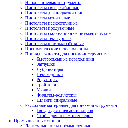
Наборы пневмоинструмента
Пистолеты гвоздезабивные
Пистолеты для подкачки шин
Пистолеты мовильные
Пистолеты пескоструйные
Пистолеты продувочные
Пистолеты скобозабивные пневматические
Пистолеты текстурные
Пистолеты шпилькозабивные
Пневматические шлиф.машины
Принадлежности для пневмоинструмента
Быстросъемные переходники
Заглушки
Лубрикаторы
Переходники
Редукторы
Тройники
Уголки
Фильтры-редукторы
Шланги спиральные
Расходные материалы для пневмоинструмента
Гвозди для пневмостеплеров
Скобы для пневмостеплеров
Промышленные станки
Ленточные пилы промышленные