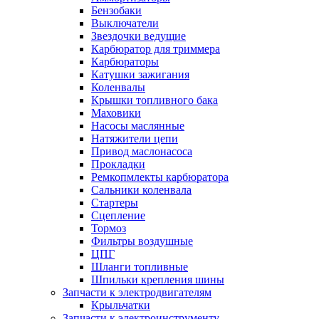
Бензобаки
Выключатели
Звездочки ведущие
Карбюратор для триммера
Карбюраторы
Катушки зажигания
Коленвалы
Крышки топливного бака
Маховики
Насосы маслянные
Натяжители цепи
Привод маслонасоса
Прокладки
Ремкопмлекты карбюратора
Сальники коленвала
Стартеры
Сцепление
Тормоз
Фильтры воздушные
ЦПГ
Шланги топливные
Шпильки крепления шины
Запчасти к электродвигателям
Крыльчатки
Запчасти к электроинструменту