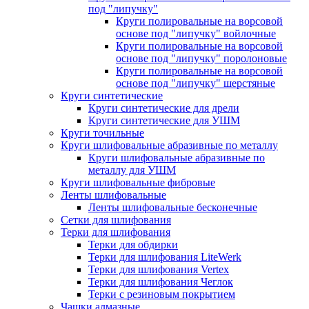
под "липучку"
Круги полировальные на ворсовой
основе под "липучку" войлочные
Круги полировальные на ворсовой
основе под "липучку" поролоновые
Круги полировальные на ворсовой
основе под "липучку" шерстяные
Круги синтетические
Круги синтетические для дрели
Круги синтетические для УШМ
Круги точильные
Круги шлифовальные абразивные по металлу
Круги шлифовальные абразивные по
металлу для УШМ
Круги шлифовальные фибровые
Ленты шлифовальные
Ленты шлифовальные бесконечные
Сетки для шлифования
Терки для шлифования
Терки для обдирки
Терки для шлифования LiteWerk
Терки для шлифования Vertex
Терки для шлифования Чеглок
Терки с резиновым покрытием
Чашки алмазные