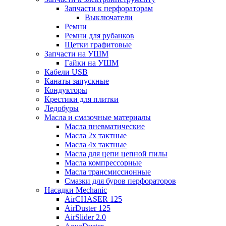
Запчасти к перфораторам
Выключатели
Ремни
Ремни для рубанков
Щетки графитовые
Запчасти на УШМ
Гайки на УШМ
Кабели USB
Канаты запускные
Кондукторы
Крестики для плитки
Ледобуры
Масла и смазочные материалы
Масла пневматические
Масла 2х тактные
Масла 4х тактные
Масла для цепи цепной пилы
Масла компрессорные
Масла трансмиссионные
Смазки для буров перфораторов
Насадки Mechanic
AirCHASER 125
AirDuster 125
AirSlider 2.0