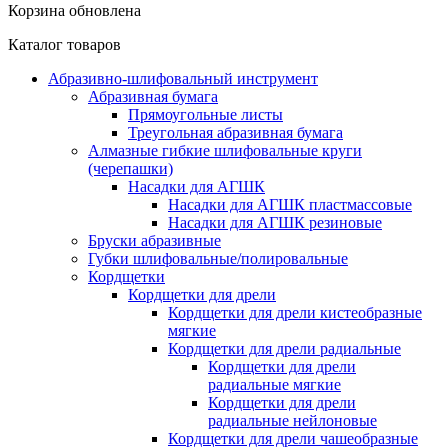
Корзина обновлена
Каталог товаров
Абразивно-шлифовальный инструмент
Абразивная бумага
Прямоугольные листы
Треугольная абразивная бумага
Алмазные гибкие шлифовальные круги
(черепашки)
Насадки для АГШК
Насадки для АГШК пластмассовые
Насадки для АГШК резиновые
Бруски абразивные
Губки шлифовальные/полировальные
Кордщетки
Кордщетки для дрели
Кордщетки для дрели кистеобразные
мягкие
Кордщетки для дрели радиальные
Кордщетки для дрели
радиальные мягкие
Кордщетки для дрели
радиальные нейлоновые
Кордщетки для дрели чашеобразные