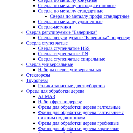
Сверла по металлу конусные
Сверла по металлу нитрид-титановые
Сверла по металлу стандартные
Сверла по металлу профи стандартные
Сверла по металлу удлиненные
Сверла-метчики
Сверла регулируемые "Балеринка"
Сверла регулируемые "Балеринка" по дереву
Сверла ступенчатые
Сверла ступенчатые HSS
Сверла ступенчатые TiN
Сверла ступенчатые спиральные
Сверла универсальные
Наборы сверел универсальных
Стеклорезы
Труборезы
Ролики запасные для труборезов
Фрезы для обработки дерева
АЛМАЗ
Набор фрез по дереву
Фрезы для обработки дерева галтельные
Фрезы для обработки дерева галтельные с
нижним подшипником
Фрезы для обработки дерева гребневые
Фрезы для обработки дерева карнизные