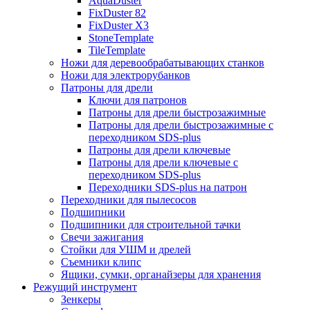
AquaDuster
FixDuster 82
FixDuster Х3
StoneTemplate
TileTemplate
Ножи для деревообрабатывающих станков
Ножи для электрорубанков
Патроны для дрели
Ключи для патронов
Патроны для дрели быстрозажимные
Патроны для дрели быстрозажимные с
переходником SDS-plus
Патроны для дрели ключевые
Патроны для дрели ключевые с
переходником SDS-plus
Переходники SDS-plus на патрон
Переходники для пылесосов
Подшипники
Подшипники для строительной тачки
Свечи зажигания
Стойки для УШМ и дрелей
Съемники клипс
Ящики, сумки, органайзеры для хранения
Режущий инструмент
Зенкеры