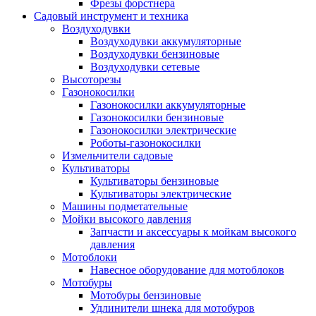
Фрезы форстнера
Садовый инструмент и техника
Воздуходувки
Воздуходувки аккумуляторные
Воздуходувки бензиновые
Воздуходувки сетевые
Высоторезы
Газонокосилки
Газонокосилки аккумуляторные
Газонокосилки бензиновые
Газонокосилки электрические
Роботы-газонокосилки
Измельчители садовые
Культиваторы
Культиваторы бензиновые
Культиваторы электрические
Машины подметательные
Мойки высокого давления
Запчасти и аксессуары к мойкам высокого
давления
Мотоблоки
Навесное оборудование для мотоблоков
Мотобуры
Мотобуры бензиновые
Удлинители шнека для мотобуров