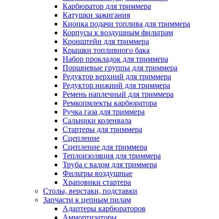
Карбюратор для триммера
Катушки зажигания
Кнопка подачи топлива для триммера
Корпусы к воздушным фильтрам
Кронштейн для триммера
Крышки топливного бака
Набор прокладок для триммера
Поршневые группы для триммера
Редуктор верхний для триммера
Редуктор нижний для триммера
Ремень наплечный для триммера
Ремкопмлекты карбюратора
Ручка газа для триммера
Сальники коленвала
Стартеры для триммера
Сцепление
Сцепление для триммера
Теплоизоляция для триммера
Труба с валом для триммера
Фильтры воздушные
Храповики стартера
Столы, верстаки, подставки
Запчасти к цепным пилам
Адаптеры карбюраторов
Аммортизаторы