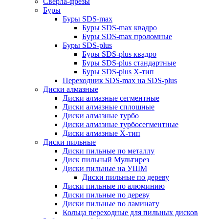
Сверла-фрезы
Буры
Буры SDS-max
Буры SDS-max квадро
Буры SDS-max проломные
Буры SDS-plus
Буры SDS-plus квадро
Буры SDS-plus стандартные
Буры SDS-plus Х-тип
Переходник SDS-max на SDS-plus
Диски алмазные
Диски алмазные сегментные
Диски алмазные сплошные
Диски алмазные турбо
Диски алмазные турбосегментные
Диски алмазные Х-тип
Диски пильные
Диски пильные по металлу
Диск пильный Мультирез
Диски пильные на УШМ
Диски пильные по дереву
Диски пильные по алюминию
Диски пильные по дереву
Диски пильные по ламинату
Кольца переходные для пильных дисков