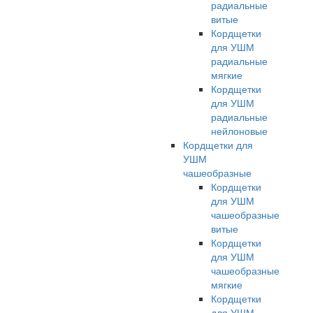
радиальные
витые
Кордщетки
для УШМ
радиальные
мягкие
Кордщетки
для УШМ
радиальные
нейлоновые
Кордщетки для
УШМ
чашеобразные
Кордщетки
для УШМ
чашеобразные
витые
Кордщетки
для УШМ
чашеобразные
мягкие
Кордщетки
для УШМ