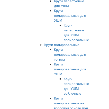
Круги лепестковые
для УШМ
Круги
полировальные для
УШМ
Круги
лепестковые
для УШМ
полировальные
Круги полировальные
Круги
полировальные для
точила
Круги
полировальные для
УШМ
Круги
полировальные
для УШМ
войлочные
Круги
полировальные на
ворсовой основе под