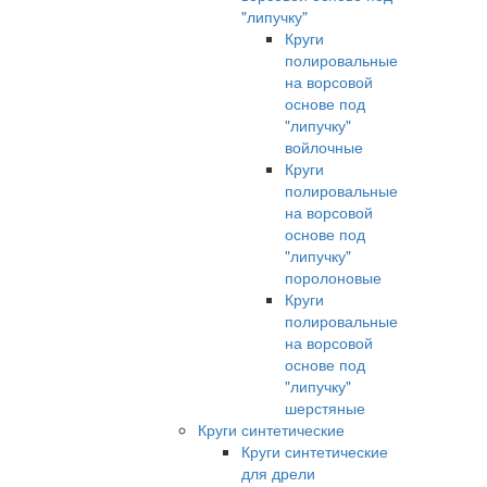
"липучку"
Круги
полировальные
на ворсовой
основе под
"липучку"
войлочные
Круги
полировальные
на ворсовой
основе под
"липучку"
поролоновые
Круги
полировальные
на ворсовой
основе под
"липучку"
шерстяные
Круги синтетические
Круги синтетические
для дрели