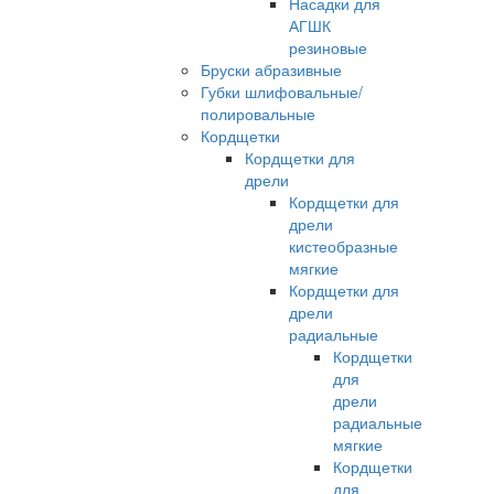
Насадки для
АГШК
резиновые
Бруски абразивные
Губки шлифовальные/
полировальные
Кордщетки
Кордщетки для
дрели
Кордщетки для
дрели
кистеобразные
мягкие
Кордщетки для
дрели
радиальные
Кордщетки
для
дрели
радиальные
мягкие
Кордщетки
для