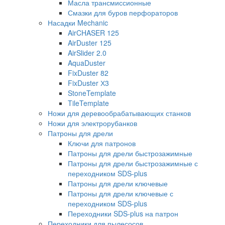
Масла трансмиссионные
Смазки для буров перфораторов
Насадки Mechanic
AirCHASER 125
AirDuster 125
AirSlider 2.0
AquaDuster
FixDuster 82
FixDuster Х3
StoneTemplate
TileTemplate
Ножи для деревообрабатывающих станков
Ножи для электрорубанков
Патроны для дрели
Ключи для патронов
Патроны для дрели быстрозажимные
Патроны для дрели быстрозажимные с
переходником SDS-plus
Патроны для дрели ключевые
Патроны для дрели ключевые с
переходником SDS-plus
Переходники SDS-plus на патрон
Переходники для пылесосов