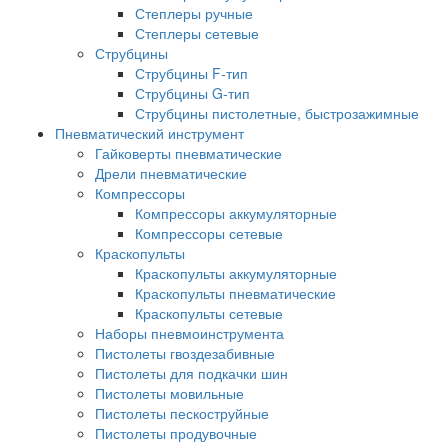
Степлеры ручные
Степлеры сетевые
Струбцины
Струбцины F-тип
Струбцины G-тип
Струбцины пистолетные, быстрозажимные
Пневматический инструмент
Гайковерты пневматические
Дрели пневматические
Компрессоры
Компрессоры аккумуляторные
Компрессоры сетевые
Краскопульты
Краскопульты аккумуляторные
Краскопульты пневматические
Краскопульты сетевые
Наборы пневмоинструмента
Пистолеты гвоздезабивные
Пистолеты для подкачки шин
Пистолеты мовильные
Пистолеты пескоструйные
Пистолеты продувочные