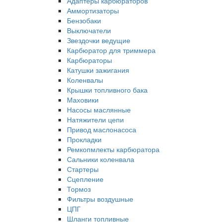
Адаптеры карбюраторов
Аммортизаторы
Бензобаки
Выключатели
Звездочки ведущие
Карбюратор для триммера
Карбюраторы
Катушки зажигания
Коленвалы
Крышки топливного бака
Маховики
Насосы маслянные
Натяжители цепи
Привод маслонасоса
Прокладки
Ремкопмлекты карбюратора
Сальники коленвала
Стартеры
Сцепление
Тормоз
Фильтры воздушные
ЦПГ
Шланги топливные