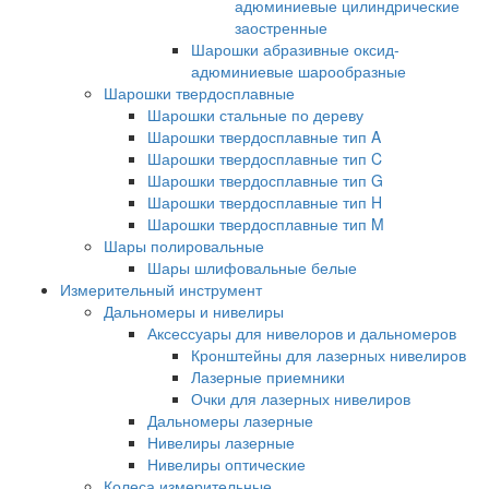
адюминиевые цилиндрические
заостренные
Шарошки абразивные оксид-
адюминиевые шарообразные
Шарошки твердосплавные
Шарошки стальные по дереву
Шарошки твердосплавные тип A
Шарошки твердосплавные тип C
Шарошки твердосплавные тип G
Шарошки твердосплавные тип H
Шарошки твердосплавные тип M
Шары полировальные
Шары шлифовальные белые
Измерительный инструмент
Дальномеры и нивелиры
Аксессуары для нивелоров и дальномеров
Кронштейны для лазерных нивелиров
Лазерные приемники
Очки для лазерных нивелиров
Дальномеры лазерные
Нивелиры лазерные
Нивелиры оптические
Колеса измерительные