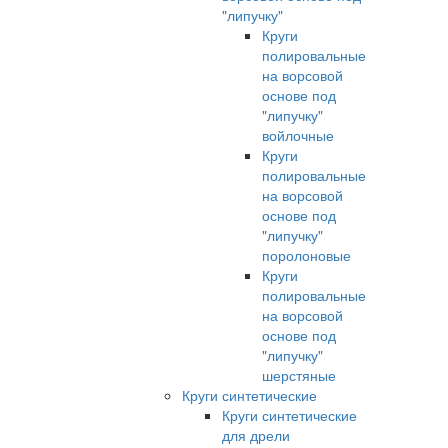
"липучку"
Круги
полировальные
на ворсовой
основе под
"липучку"
войлочные
Круги
полировальные
на ворсовой
основе под
"липучку"
поролоновые
Круги
полировальные
на ворсовой
основе под
"липучку"
шерстяные
Круги синтетические
Круги синтетические
для дрели