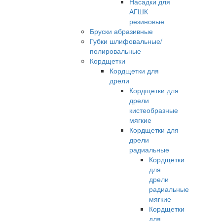
Насадки для
АГШК
резиновые
Бруски абразивные
Губки шлифовальные/
полировальные
Кордщетки
Кордщетки для
дрели
Кордщетки для
дрели
кистеобразные
мягкие
Кордщетки для
дрели
радиальные
Кордщетки
для
дрели
радиальные
мягкие
Кордщетки
для