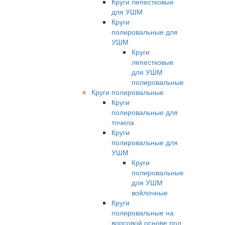
Круги лепестковые
для УШМ
Круги
полировальные для
УШМ
Круги
лепестковые
для УШМ
полировальные
Круги полировальные
Круги
полировальные для
точила
Круги
полировальные для
УШМ
Круги
полировальные
для УШМ
войлочные
Круги
полировальные на
ворсовой основе под