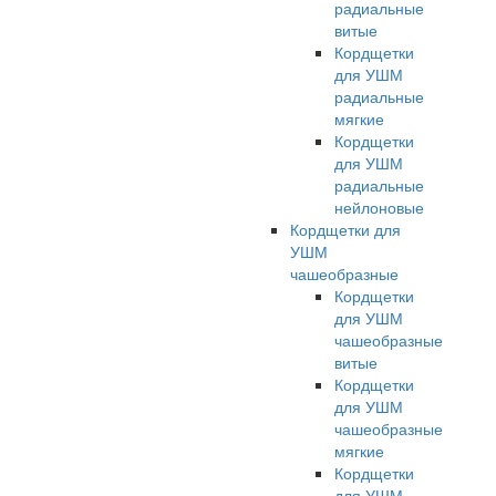
радиальные
витые
Кордщетки
для УШМ
радиальные
мягкие
Кордщетки
для УШМ
радиальные
нейлоновые
Кордщетки для
УШМ
чашеобразные
Кордщетки
для УШМ
чашеобразные
витые
Кордщетки
для УШМ
чашеобразные
мягкие
Кордщетки
для УШМ