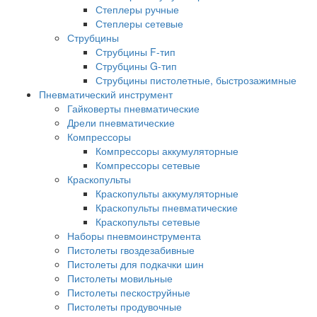
Степлеры ручные
Степлеры сетевые
Струбцины
Струбцины F-тип
Струбцины G-тип
Струбцины пистолетные, быстрозажимные
Пневматический инструмент
Гайковерты пневматические
Дрели пневматические
Компрессоры
Компрессоры аккумуляторные
Компрессоры сетевые
Краскопульты
Краскопульты аккумуляторные
Краскопульты пневматические
Краскопульты сетевые
Наборы пневмоинструмента
Пистолеты гвоздезабивные
Пистолеты для подкачки шин
Пистолеты мовильные
Пистолеты пескоструйные
Пистолеты продувочные