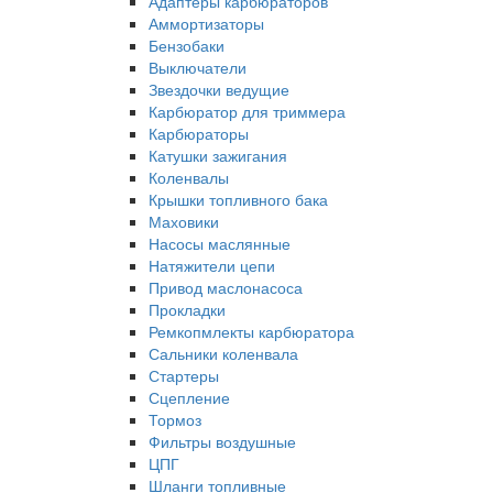
Адаптеры карбюраторов
Аммортизаторы
Бензобаки
Выключатели
Звездочки ведущие
Карбюратор для триммера
Карбюраторы
Катушки зажигания
Коленвалы
Крышки топливного бака
Маховики
Насосы маслянные
Натяжители цепи
Привод маслонасоса
Прокладки
Ремкопмлекты карбюратора
Сальники коленвала
Стартеры
Сцепление
Тормоз
Фильтры воздушные
ЦПГ
Шланги топливные