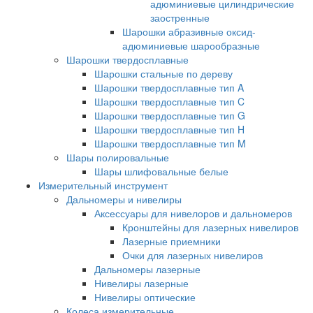
адюминиевые цилиндрические
заостренные
Шарошки абразивные оксид-
адюминиевые шарообразные
Шарошки твердосплавные
Шарошки стальные по дереву
Шарошки твердосплавные тип A
Шарошки твердосплавные тип C
Шарошки твердосплавные тип G
Шарошки твердосплавные тип H
Шарошки твердосплавные тип M
Шары полировальные
Шары шлифовальные белые
Измерительный инструмент
Дальномеры и нивелиры
Аксессуары для нивелоров и дальномеров
Кронштейны для лазерных нивелиров
Лазерные приемники
Очки для лазерных нивелиров
Дальномеры лазерные
Нивелиры лазерные
Нивелиры оптические
Колеса измерительные