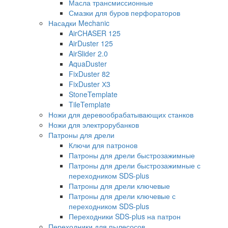
Масла трансмиссионные
Смазки для буров перфораторов
Насадки Mechanic
AirCHASER 125
AirDuster 125
AirSlider 2.0
AquaDuster
FixDuster 82
FixDuster Х3
StoneTemplate
TileTemplate
Ножи для деревообрабатывающих станков
Ножи для электрорубанков
Патроны для дрели
Ключи для патронов
Патроны для дрели быстрозажимные
Патроны для дрели быстрозажимные с
переходником SDS-plus
Патроны для дрели ключевые
Патроны для дрели ключевые с
переходником SDS-plus
Переходники SDS-plus на патрон
Переходники для пылесосов