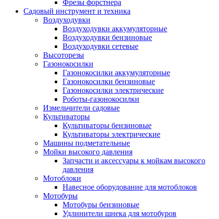
Фрезы форстнера
Садовый инструмент и техника
Воздуходувки
Воздуходувки аккумуляторные
Воздуходувки бензиновые
Воздуходувки сетевые
Высоторезы
Газонокосилки
Газонокосилки аккумуляторные
Газонокосилки бензиновые
Газонокосилки электрические
Роботы-газонокосилки
Измельчители садовые
Культиваторы
Культиваторы бензиновые
Культиваторы электрические
Машины подметательные
Мойки высокого давления
Запчасти и аксессуары к мойкам высокого
давления
Мотоблоки
Навесное оборудование для мотоблоков
Мотобуры
Мотобуры бензиновые
Удлинители шнека для мотобуров