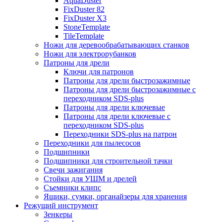
AquaDuster
FixDuster 82
FixDuster Х3
StoneTemplate
TileTemplate
Ножи для деревообрабатывающих станков
Ножи для электрорубанков
Патроны для дрели
Ключи для патронов
Патроны для дрели быстрозажимные
Патроны для дрели быстрозажимные с
переходником SDS-plus
Патроны для дрели ключевые
Патроны для дрели ключевые с
переходником SDS-plus
Переходники SDS-plus на патрон
Переходники для пылесосов
Подшипники
Подшипники для строительной тачки
Свечи зажигания
Стойки для УШМ и дрелей
Съемники клипс
Ящики, сумки, органайзеры для хранения
Режущий инструмент
Зенкеры