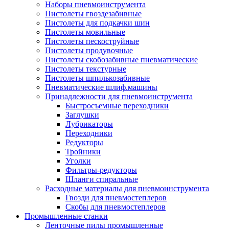
Наборы пневмоинструмента
Пистолеты гвоздезабивные
Пистолеты для подкачки шин
Пистолеты мовильные
Пистолеты пескоструйные
Пистолеты продувочные
Пистолеты скобозабивные пневматические
Пистолеты текстурные
Пистолеты шпилькозабивные
Пневматические шлиф.машины
Принадлежности для пневмоинструмента
Быстросъемные переходники
Заглушки
Лубрикаторы
Переходники
Редукторы
Тройники
Уголки
Фильтры-редукторы
Шланги спиральные
Расходные материалы для пневмоинструмента
Гвозди для пневмостеплеров
Скобы для пневмостеплеров
Промышленные станки
Ленточные пилы промышленные