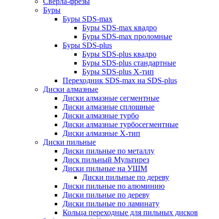
Сверла-фрезы
Буры
Буры SDS-max
Буры SDS-max квадро
Буры SDS-max проломные
Буры SDS-plus
Буры SDS-plus квадро
Буры SDS-plus стандартные
Буры SDS-plus Х-тип
Переходник SDS-max на SDS-plus
Диски алмазные
Диски алмазные сегментные
Диски алмазные сплошные
Диски алмазные турбо
Диски алмазные турбосегментные
Диски алмазные Х-тип
Диски пильные
Диски пильные по металлу
Диск пильный Мультирез
Диски пильные на УШМ
Диски пильные по дереву
Диски пильные по алюминию
Диски пильные по дереву
Диски пильные по ламинату
Кольца переходные для пильных дисков