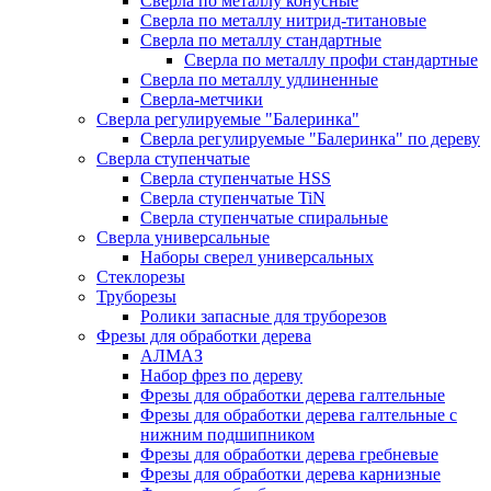
Сверла по металлу конусные
Сверла по металлу нитрид-титановые
Сверла по металлу стандартные
Сверла по металлу профи стандартные
Сверла по металлу удлиненные
Сверла-метчики
Сверла регулируемые "Балеринка"
Сверла регулируемые "Балеринка" по дереву
Сверла ступенчатые
Сверла ступенчатые HSS
Сверла ступенчатые TiN
Сверла ступенчатые спиральные
Сверла универсальные
Наборы сверел универсальных
Стеклорезы
Труборезы
Ролики запасные для труборезов
Фрезы для обработки дерева
АЛМАЗ
Набор фрез по дереву
Фрезы для обработки дерева галтельные
Фрезы для обработки дерева галтельные с
нижним подшипником
Фрезы для обработки дерева гребневые
Фрезы для обработки дерева карнизные