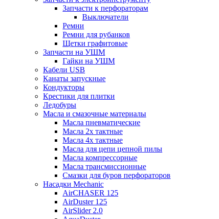
Запчасти к перфораторам
Выключатели
Ремни
Ремни для рубанков
Щетки графитовые
Запчасти на УШМ
Гайки на УШМ
Кабели USB
Канаты запускные
Кондукторы
Крестики для плитки
Ледобуры
Масла и смазочные материалы
Масла пневматические
Масла 2х тактные
Масла 4х тактные
Масла для цепи цепной пилы
Масла компрессорные
Масла трансмиссионные
Смазки для буров перфораторов
Насадки Mechanic
AirCHASER 125
AirDuster 125
AirSlider 2.0