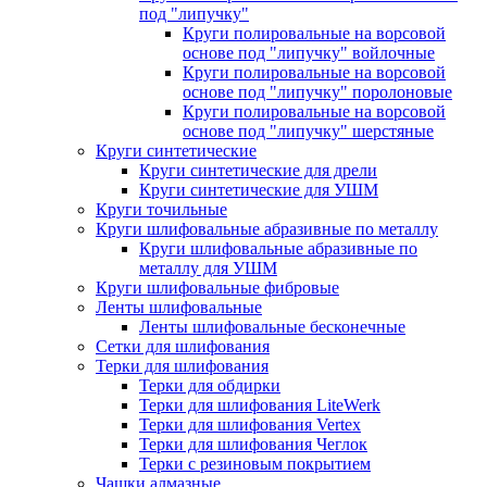
под "липучку"
Круги полировальные на ворсовой
основе под "липучку" войлочные
Круги полировальные на ворсовой
основе под "липучку" поролоновые
Круги полировальные на ворсовой
основе под "липучку" шерстяные
Круги синтетические
Круги синтетические для дрели
Круги синтетические для УШМ
Круги точильные
Круги шлифовальные абразивные по металлу
Круги шлифовальные абразивные по
металлу для УШМ
Круги шлифовальные фибровые
Ленты шлифовальные
Ленты шлифовальные бесконечные
Сетки для шлифования
Терки для шлифования
Терки для обдирки
Терки для шлифования LiteWerk
Терки для шлифования Vertex
Терки для шлифования Чеглок
Терки с резиновым покрытием
Чашки алмазные