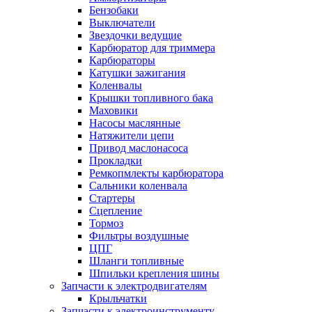
Бензобаки
Выключатели
Звездочки ведущие
Карбюратор для триммера
Карбюраторы
Катушки зажигания
Коленвалы
Крышки топливного бака
Маховики
Насосы маслянные
Натяжители цепи
Привод маслонасоса
Прокладки
Ремкопмлекты карбюратора
Сальники коленвала
Стартеры
Сцепление
Тормоз
Фильтры воздушные
ЦПГ
Шланги топливные
Шпильки крепления шины
Запчасти к электродвигателям
Крыльчатки
Запчасти к электроинструменту