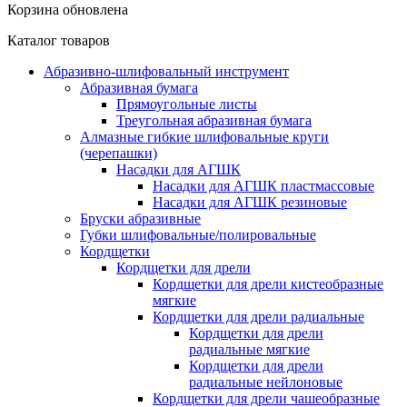
Корзина обновлена
Каталог товаров
Абразивно-шлифовальный инструмент
Абразивная бумага
Прямоугольные листы
Треугольная абразивная бумага
Алмазные гибкие шлифовальные круги
(черепашки)
Насадки для АГШК
Насадки для АГШК пластмассовые
Насадки для АГШК резиновые
Бруски абразивные
Губки шлифовальные/полировальные
Кордщетки
Кордщетки для дрели
Кордщетки для дрели кистеобразные
мягкие
Кордщетки для дрели радиальные
Кордщетки для дрели
радиальные мягкие
Кордщетки для дрели
радиальные нейлоновые
Кордщетки для дрели чашеобразные