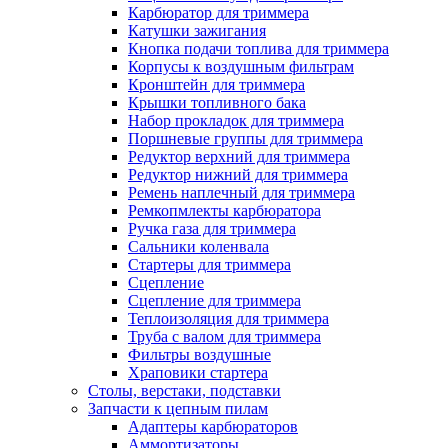
Карбюратор для триммера
Катушки зажигания
Кнопка подачи топлива для триммера
Корпусы к воздушным фильтрам
Кронштейн для триммера
Крышки топливного бака
Набор прокладок для триммера
Поршневые группы для триммера
Редуктор верхний для триммера
Редуктор нижний для триммера
Ремень наплечный для триммера
Ремкопмлекты карбюратора
Ручка газа для триммера
Сальники коленвала
Стартеры для триммера
Сцепление
Сцепление для триммера
Теплоизоляция для триммера
Труба с валом для триммера
Фильтры воздушные
Храповики стартера
Столы, верстаки, подставки
Запчасти к цепным пилам
Адаптеры карбюраторов
Аммортизаторы