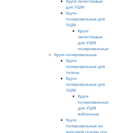
Круги лепестковые
для УШМ
Круги
полировальные для
УШМ
Круги
лепестковые
для УШМ
полировальные
Круги полировальные
Круги
полировальные для
точила
Круги
полировальные для
УШМ
Круги
полировальные
для УШМ
войлочные
Круги
полировальные на
ворсовой основе под