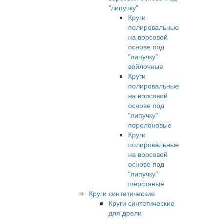
"липучку"
Круги
полировальные
на ворсовой
основе под
"липучку"
войлочные
Круги
полировальные
на ворсовой
основе под
"липучку"
поролоновые
Круги
полировальные
на ворсовой
основе под
"липучку"
шерстяные
Круги синтетические
Круги синтетические
для дрели