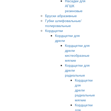
Насадки для
АГШК
резиновые
Бруски абразивные
Губки шлифовальные/
полировальные
Кордщетки
Кордщетки для
дрели
Кордщетки для
дрели
кистеобразные
мягкие
Кордщетки для
дрели
радиальные
Кордщетки
для
дрели
радиальные
мягкие
Кордщетки
для