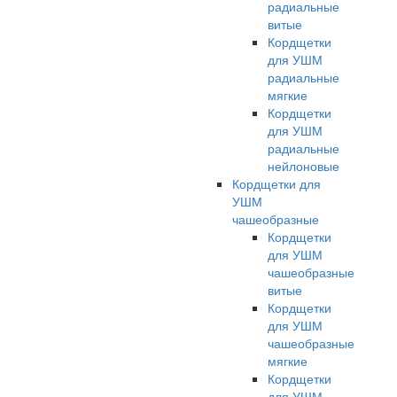
радиальные
витые
Кордщетки
для УШМ
радиальные
мягкие
Кордщетки
для УШМ
радиальные
нейлоновые
Кордщетки для
УШМ
чашеобразные
Кордщетки
для УШМ
чашеобразные
витые
Кордщетки
для УШМ
чашеобразные
мягкие
Кордщетки
для УШМ