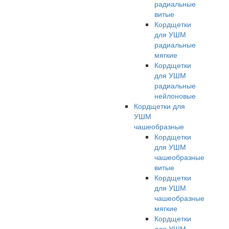
радиальные
витые
Кордщетки
для УШМ
радиальные
мягкие
Кордщетки
для УШМ
радиальные
нейлоновые
Кордщетки для
УШМ
чашеобразные
Кордщетки
для УШМ
чашеобразные
витые
Кордщетки
для УШМ
чашеобразные
мягкие
Кордщетки
для УШМ