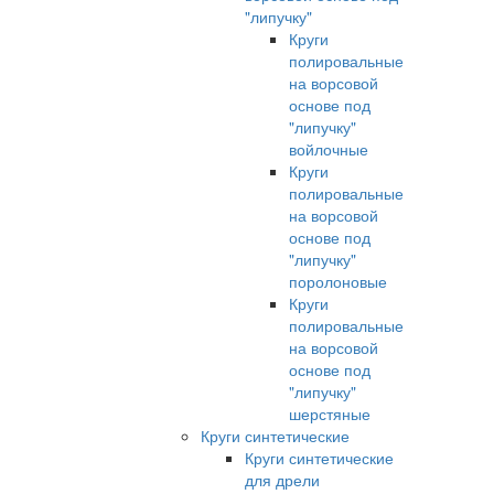
"липучку"
Круги
полировальные
на ворсовой
основе под
"липучку"
войлочные
Круги
полировальные
на ворсовой
основе под
"липучку"
поролоновые
Круги
полировальные
на ворсовой
основе под
"липучку"
шерстяные
Круги синтетические
Круги синтетические
для дрели