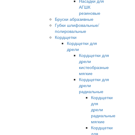
Насадки для
АГШК
резиновые
Бруски абразивные
Губки шлифовальные/
полировальные
Кордщетки
Кордщетки для
дрели
Кордщетки для
дрели
кистеобразные
мягкие
Кордщетки для
дрели
радиальные
Кордщетки
для
дрели
радиальные
мягкие
Кордщетки
для