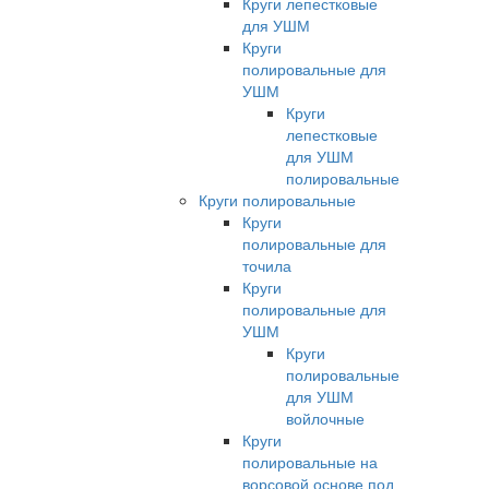
Круги лепестковые
для УШМ
Круги
полировальные для
УШМ
Круги
лепестковые
для УШМ
полировальные
Круги полировальные
Круги
полировальные для
точила
Круги
полировальные для
УШМ
Круги
полировальные
для УШМ
войлочные
Круги
полировальные на
ворсовой основе под