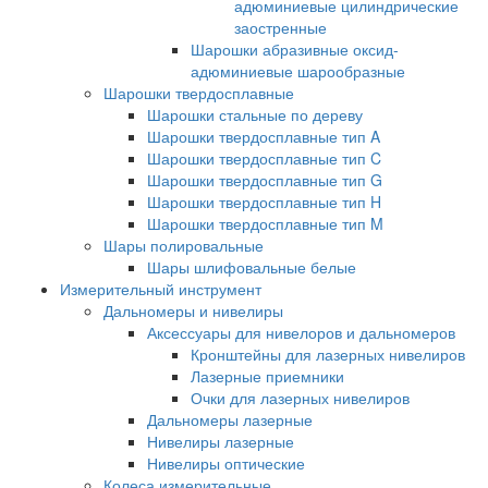
адюминиевые цилиндрические
заостренные
Шарошки абразивные оксид-
адюминиевые шарообразные
Шарошки твердосплавные
Шарошки стальные по дереву
Шарошки твердосплавные тип A
Шарошки твердосплавные тип C
Шарошки твердосплавные тип G
Шарошки твердосплавные тип H
Шарошки твердосплавные тип M
Шары полировальные
Шары шлифовальные белые
Измерительный инструмент
Дальномеры и нивелиры
Аксессуары для нивелоров и дальномеров
Кронштейны для лазерных нивелиров
Лазерные приемники
Очки для лазерных нивелиров
Дальномеры лазерные
Нивелиры лазерные
Нивелиры оптические
Колеса измерительные