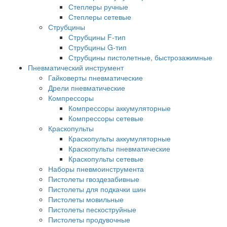
Степлеры ручные
Степлеры сетевые
Струбцины
Струбцины F-тип
Струбцины G-тип
Струбцины пистолетные, быстрозажимные
Пневматический инструмент
Гайковерты пневматические
Дрели пневматические
Компрессоры
Компрессоры аккумуляторные
Компрессоры сетевые
Краскопульты
Краскопульты аккумуляторные
Краскопульты пневматические
Краскопульты сетевые
Наборы пневмоинструмента
Пистолеты гвоздезабивные
Пистолеты для подкачки шин
Пистолеты мовильные
Пистолеты пескоструйные
Пистолеты продувочные