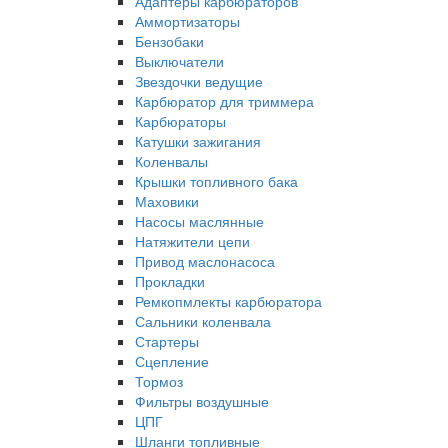
Адаптеры карбюраторов
Аммортизаторы
Бензобаки
Выключатели
Звездочки ведущие
Карбюратор для триммера
Карбюраторы
Катушки зажигания
Коленвалы
Крышки топливного бака
Маховики
Насосы маслянные
Натяжители цепи
Привод маслонасоса
Прокладки
Ремкопмлекты карбюратора
Сальники коленвала
Стартеры
Сцепление
Тормоз
Фильтры воздушные
ЦПГ
Шланги топливные