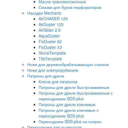
Масла трансмиссионные
Смазки для буров перфораторов
Насадки Mechanic
AirCHASER 125
AirDuster 125
AirSlider 2.0
AquaDuster
FixDuster 82
FixDuster Х3
StoneTemplate
TileTemplate
Ножи для деревообрабатывающих станков
Ножи для электрорубанков
Патроны для дрели
Ключи для патронов
Патроны для дрели быстрозажимные
Патроны для дрели быстрозажимные с
переходником SDS-plus
Патроны для дрели ключевые
Патроны для дрели ключевые с
переходником SDS-plus
Переходники SDS-plus на патрон
Переходники для пылесосов