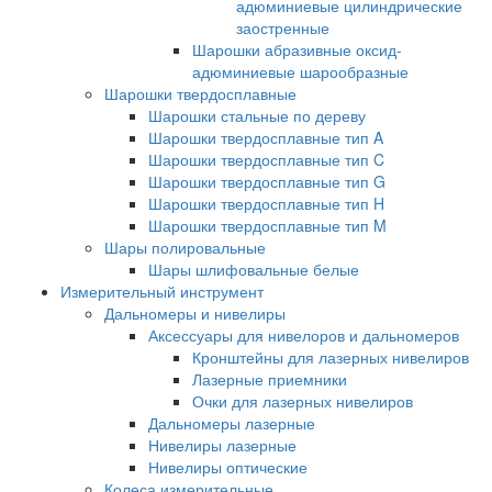
адюминиевые цилиндрические
заостренные
Шарошки абразивные оксид-
адюминиевые шарообразные
Шарошки твердосплавные
Шарошки стальные по дереву
Шарошки твердосплавные тип A
Шарошки твердосплавные тип C
Шарошки твердосплавные тип G
Шарошки твердосплавные тип H
Шарошки твердосплавные тип M
Шары полировальные
Шары шлифовальные белые
Измерительный инструмент
Дальномеры и нивелиры
Аксессуары для нивелоров и дальномеров
Кронштейны для лазерных нивелиров
Лазерные приемники
Очки для лазерных нивелиров
Дальномеры лазерные
Нивелиры лазерные
Нивелиры оптические
Колеса измерительные