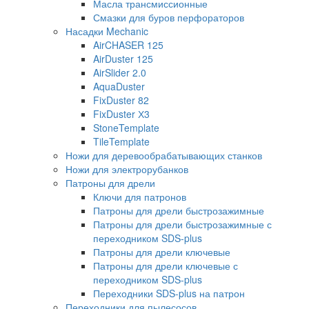
Масла трансмиссионные
Смазки для буров перфораторов
Насадки Mechanic
AirCHASER 125
AirDuster 125
AirSlider 2.0
AquaDuster
FixDuster 82
FixDuster Х3
StoneTemplate
TileTemplate
Ножи для деревообрабатывающих станков
Ножи для электрорубанков
Патроны для дрели
Ключи для патронов
Патроны для дрели быстрозажимные
Патроны для дрели быстрозажимные с
переходником SDS-plus
Патроны для дрели ключевые
Патроны для дрели ключевые с
переходником SDS-plus
Переходники SDS-plus на патрон
Переходники для пылесосов