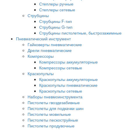
Степлеры ручные
Степлеры сетевые
Струбцины
Струбцины F-тип
Струбцины G-тип
Струбцины пистолетные, быстрозажимные
Пневматический инструмент
Гайковерты пневматические
Дрели пневматические
Компрессоры
Компрессоры аккумуляторные
Компрессоры сетевые
Краскопульты
Краскопульты аккумуляторные
Краскопульты пневматические
Краскопульты сетевые
Наборы пневмоинструмента
Пистолеты гвоздезабивные
Пистолеты для подкачки шин
Пистолеты мовильные
Пистолеты пескоструйные
Пистолеты продувочные