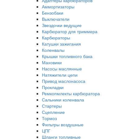
Адаптеры карбюраторов
Аммортизаторы
Бензобаки
Выключатели
Звездочки ведущие
Карбюратор для триммера
Карбюраторы
Катушки зажигания
Коленвалы
Крышки топливного бака
Маховики
Насосы маслянные
Натяжители цепи
Привод маслонасоса
Прокладки
Ремкопмлекты карбюратора
Сальники коленвала
Стартеры
Сцепление
Тормоз
Фильтры воздушные
ЦПГ
Шланги топливные