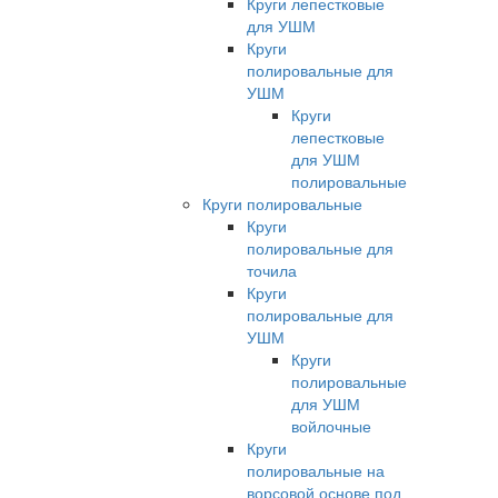
Круги лепестковые
для УШМ
Круги
полировальные для
УШМ
Круги
лепестковые
для УШМ
полировальные
Круги полировальные
Круги
полировальные для
точила
Круги
полировальные для
УШМ
Круги
полировальные
для УШМ
войлочные
Круги
полировальные на
ворсовой основе под