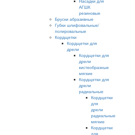
Насадки для
АГШК
резиновые
Бруски абразивные
Губки шлифовальные/
полировальные
Кордщетки
Кордщетки для
дрели
Кордщетки для
дрели
кистеобразные
мягкие
Кордщетки для
дрели
радиальные
Кордщетки
для
дрели
радиальные
мягкие
Кордщетки
для