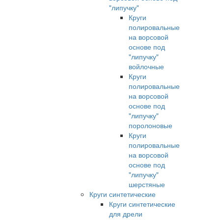
"липучку"
Круги
полировальные
на ворсовой
основе под
"липучку"
войлочные
Круги
полировальные
на ворсовой
основе под
"липучку"
поролоновые
Круги
полировальные
на ворсовой
основе под
"липучку"
шерстяные
Круги синтетические
Круги синтетические
для дрели