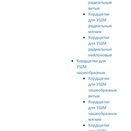
радиальные
витые
Кордщетки
для УШМ
радиальные
мягкие
Кордщетки
для УШМ
радиальные
нейлоновые
Кордщетки для
УШМ
чашеобразные
Кордщетки
для УШМ
чашеобразные
витые
Кордщетки
для УШМ
чашеобразные
мягкие
Кордщетки
для УШМ