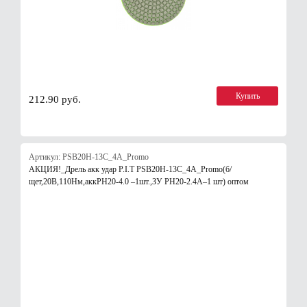
Купить
212.90 руб.
Артикул: PSB20H-13C_4A_Promo
АКЦИЯ!_Дрель акк удар P.I.T PSB20H-13C_4A_Promo(б/
щет,20В,110Нм,аккPH20-4.0 –1шт.,ЗУ PH20-2.4A–1 шт) оптом