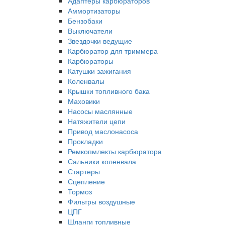
Адаптеры карбюраторов
Аммортизаторы
Бензобаки
Выключатели
Звездочки ведущие
Карбюратор для триммера
Карбюраторы
Катушки зажигания
Коленвалы
Крышки топливного бака
Маховики
Насосы маслянные
Натяжители цепи
Привод маслонасоса
Прокладки
Ремкопмлекты карбюратора
Сальники коленвала
Стартеры
Сцепление
Тормоз
Фильтры воздушные
ЦПГ
Шланги топливные