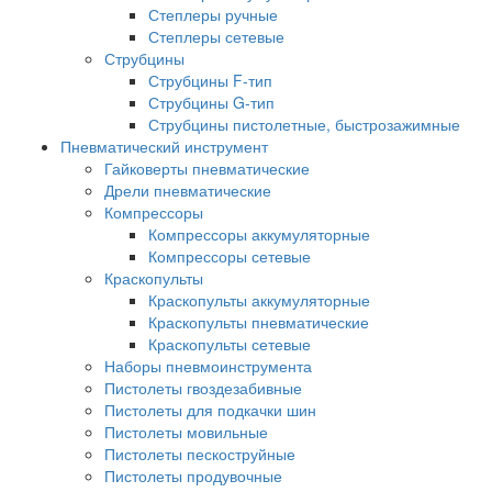
Степлеры ручные
Степлеры сетевые
Струбцины
Струбцины F-тип
Струбцины G-тип
Струбцины пистолетные, быстрозажимные
Пневматический инструмент
Гайковерты пневматические
Дрели пневматические
Компрессоры
Компрессоры аккумуляторные
Компрессоры сетевые
Краскопульты
Краскопульты аккумуляторные
Краскопульты пневматические
Краскопульты сетевые
Наборы пневмоинструмента
Пистолеты гвоздезабивные
Пистолеты для подкачки шин
Пистолеты мовильные
Пистолеты пескоструйные
Пистолеты продувочные