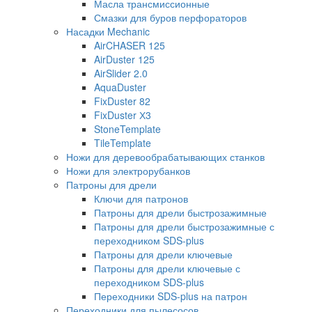
Масла трансмиссионные
Смазки для буров перфораторов
Насадки Mechanic
AirCHASER 125
AirDuster 125
AirSlider 2.0
AquaDuster
FixDuster 82
FixDuster Х3
StoneTemplate
TileTemplate
Ножи для деревообрабатывающих станков
Ножи для электрорубанков
Патроны для дрели
Ключи для патронов
Патроны для дрели быстрозажимные
Патроны для дрели быстрозажимные с
переходником SDS-plus
Патроны для дрели ключевые
Патроны для дрели ключевые с
переходником SDS-plus
Переходники SDS-plus на патрон
Переходники для пылесосов