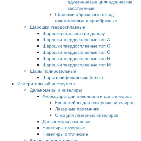
адюминиевые цилиндрические
заостренные
Шарошки абразивные оксид-
адюминиевые шарообразные
Шарошки твердосплавные
Шарошки стальные по дереву
Шарошки твердосплавные тип A
Шарошки твердосплавные тип C
Шарошки твердосплавные тип G
Шарошки твердосплавные тип H
Шарошки твердосплавные тип M
Шары полировальные
Шары шлифовальные белые
Измерительный инструмент
Дальномеры и нивелиры
Аксессуары для нивелоров и дальномеров
Кронштейны для лазерных нивелиров
Лазерные приемники
Очки для лазерных нивелиров
Дальномеры лазерные
Нивелиры лазерные
Нивелиры оптические
Колеса измерительные