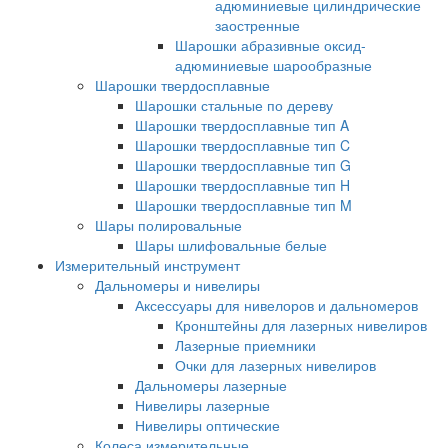
адюминиевые цилиндрические
заостренные
Шарошки абразивные оксид-
адюминиевые шарообразные
Шарошки твердосплавные
Шарошки стальные по дереву
Шарошки твердосплавные тип A
Шарошки твердосплавные тип C
Шарошки твердосплавные тип G
Шарошки твердосплавные тип H
Шарошки твердосплавные тип M
Шары полировальные
Шары шлифовальные белые
Измерительный инструмент
Дальномеры и нивелиры
Аксессуары для нивелоров и дальномеров
Кронштейны для лазерных нивелиров
Лазерные приемники
Очки для лазерных нивелиров
Дальномеры лазерные
Нивелиры лазерные
Нивелиры оптические
Колеса измерительные