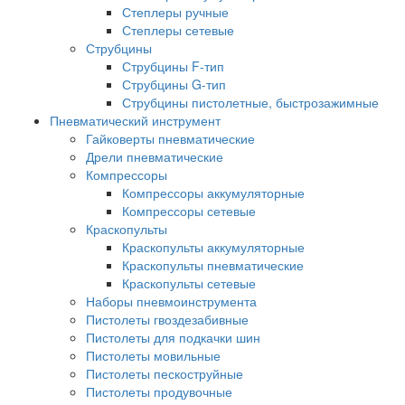
Степлеры ручные
Степлеры сетевые
Струбцины
Струбцины F-тип
Струбцины G-тип
Струбцины пистолетные, быстрозажимные
Пневматический инструмент
Гайковерты пневматические
Дрели пневматические
Компрессоры
Компрессоры аккумуляторные
Компрессоры сетевые
Краскопульты
Краскопульты аккумуляторные
Краскопульты пневматические
Краскопульты сетевые
Наборы пневмоинструмента
Пистолеты гвоздезабивные
Пистолеты для подкачки шин
Пистолеты мовильные
Пистолеты пескоструйные
Пистолеты продувочные