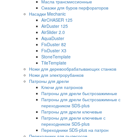
Масла трансмиссионные
Смазки для буров перфораторов
Насадки Mechanic
AirCHASER 125
AirDuster 125
AirSlider 2.0
AquaDuster
FixDuster 82
FixDuster Х3
StoneTemplate
TileTemplate
Ножи для деревообрабатывающих станков
Ножи для электрорубанков
Патроны для дрели
Ключи для патронов
Патроны для дрели быстрозажимные
Патроны для дрели быстрозажимные с
переходником SDS-plus
Патроны для дрели ключевые
Патроны для дрели ключевые с
переходником SDS-plus
Переходники SDS-plus на патрон
Переходники для пылесосов