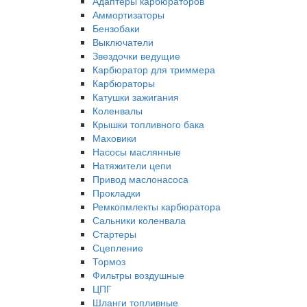
Адаптеры карбюраторов
Аммортизаторы
Бензобаки
Выключатели
Звездочки ведущие
Карбюратор для триммера
Карбюраторы
Катушки зажигания
Коленвалы
Крышки топливного бака
Маховики
Насосы маслянные
Натяжители цепи
Привод маслонасоса
Прокладки
Ремкопмлекты карбюратора
Сальники коленвала
Стартеры
Сцепление
Тормоз
Фильтры воздушные
ЦПГ
Шланги топливные