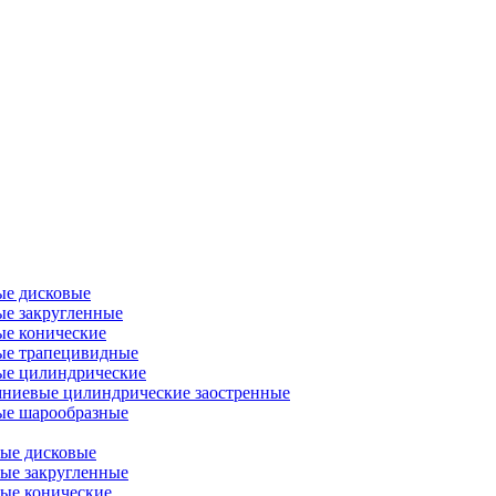
ые дисковые
е закругленные
е конические
ые трапецивидные
ые цилиндрические
ниевые цилиндрические заостренные
ые шарообразные
ые дисковые
ые закругленные
ые конические