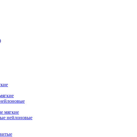
)
гкие
мягкие
 нейлоновые
ые мягкие
ные нейлоновые
витые