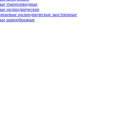
ые трапецивидные
ые цилиндрические
иниевые цилиндрические заостренные
ые шарообразные