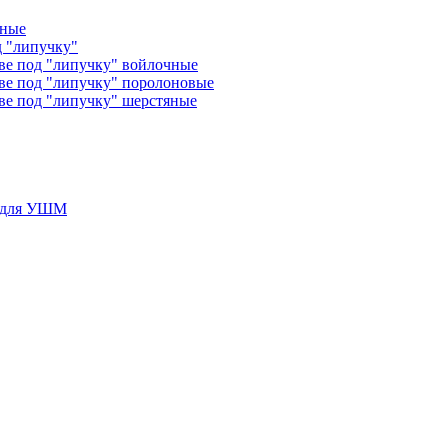
чные
д "липучку"
ве под "липучку" войлочные
ве под "липучку" поролоновые
ве под "липучку" шерстяные
у для УШМ