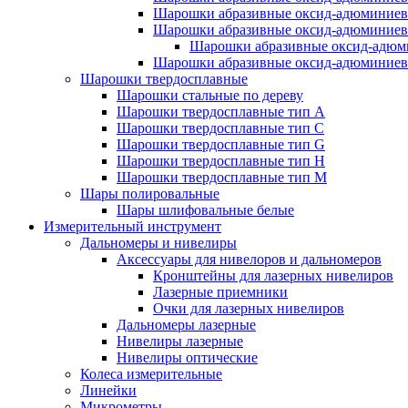
Шарошки абразивные оксид-адюминиев
Шарошки абразивные оксид-адюминиев
Шарошки абразивные оксид-адюм
Шарошки абразивные оксид-адюминиев
Шарошки твердосплавные
Шарошки стальные по дереву
Шарошки твердосплавные тип A
Шарошки твердосплавные тип C
Шарошки твердосплавные тип G
Шарошки твердосплавные тип H
Шарошки твердосплавные тип M
Шары полировальные
Шары шлифовальные белые
Измерительный инструмент
Дальномеры и нивелиры
Аксессуары для нивелоров и дальномеров
Кронштейны для лазерных нивелиров
Лазерные приемники
Очки для лазерных нивелиров
Дальномеры лазерные
Нивелиры лазерные
Нивелиры оптические
Колеса измерительные
Линейки
Микрометры