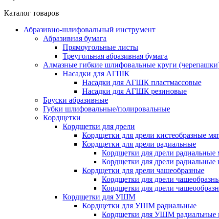
Каталог товаров
Абразивно-шлифовальный инструмент
Абразивная бумага
Прямоугольные листы
Треугольная абразивная бумага
Алмазные гибкие шлифовальные круги (черепашки
Насадки для АГШК
Насадки для АГШК пластмассовые
Насадки для АГШК резиновые
Бруски абразивные
Губки шлифовальные/полировальные
Кордщетки
Кордщетки для дрели
Кордщетки для дрели кистеобразные мя
Кордщетки для дрели радиальные
Кордщетки для дрели радиальные 
Кордщетки для дрели радиальные
Кордщетки для дрели чашеобразные
Кордщетки для дрели чашеобразн
Кордщетки для дрели чашеообраз
Кордщетки для УШМ
Кордщетки для УШМ радиальные
Кордщетки для УШМ радиальные 