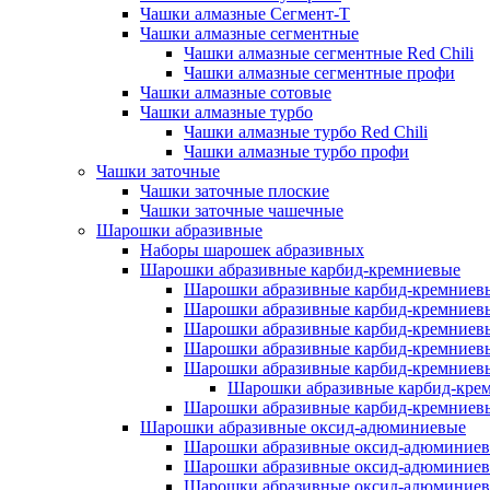
Чашки алмазные Сегмент-Т
Чашки алмазные сегментные
Чашки алмазные сегментные Red Chili
Чашки алмазные сегментные профи
Чашки алмазные сотовые
Чашки алмазные турбо
Чашки алмазные турбо Red Chili
Чашки алмазные турбо профи
Чашки заточные
Чашки заточные плоские
Чашки заточные чашечные
Шарошки абразивные
Наборы шарошек абразивных
Шарошки абразивные карбид-кремниевые
Шарошки абразивные карбид-кремниев
Шарошки абразивные карбид-кремниевы
Шарошки абразивные карбид-кремниевы
Шарошки абразивные карбид-кремниев
Шарошки абразивные карбид-кремниев
Шарошки абразивные карбид-крем
Шарошки абразивные карбид-кремниев
Шарошки абразивные оксид-адюминиевые
Шарошки абразивные оксид-адюминиев
Шарошки абразивные оксид-адюминиев
Шарошки абразивные оксид-адюминиев