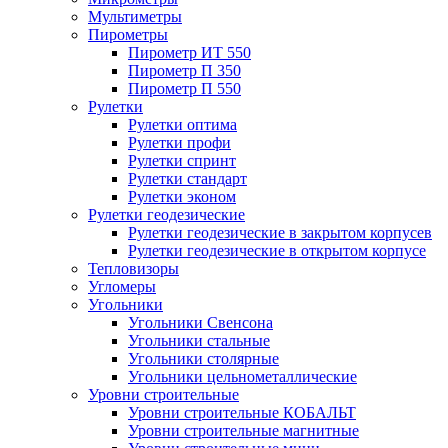
Мультиметры
Пирометры
Пирометр ИТ 550
Пирометр П 350
Пирометр П 550
Рулетки
Рулетки оптима
Рулетки профи
Рулетки спринт
Рулетки стандарт
Рулетки эконом
Рулетки геодезические
Рулетки геодезические в закрытом корпусев
Рулетки геодезические в открытом корпусе
Тепловизоры
Угломеры
Угольники
Угольники Свенсона
Угольники стальные
Угольники столярные
Угольники цельнометаллические
Уровни строительные
Уровни строительные КОБАЛЬТ
Уровни строительные магнитные