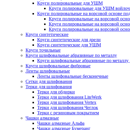
Круги полировальные для УШМ
Круги полировальные для УШМ войло
Круги полировальные на ворсовой основе по
Круги полировальные на ворсовой осно
Круги полировальные на ворсовой осно
Круги полировальные на ворсовой осно
Круги синтетические
Круги синтетические для дрели
Круги синтетические для УШМ
Круги точильные
Круги шлифовальные абразивные по металлу
Круги шлифовальные абразивные по металл
Круги шлифовальные фибровые
Ленты шлифовальные
Ленты шлифовальные бесконечные
Сетки для шлифования
Терки для шлифования
Терки для обдирки
Терки для шлифования LiteWerk
Терки для шлифования Vertex
Терки для шлифования Чеглок
Терки с резиновым покрытием
Чашки алмазные
Чашки алмазные Альфа
Чашки алмазные Бумеранг