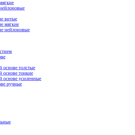
мягкие
нейлоновые
е витые
е мягкие
е нейлоновые
рстием
ове
й основе толстые
й основе тонкие
ой основе усиленные
ове ручные
льные