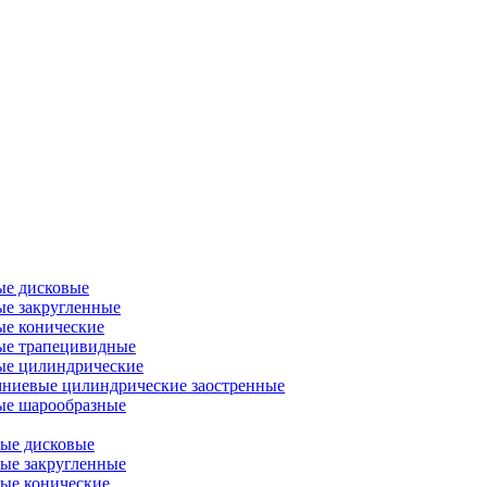
ые дисковые
е закругленные
е конические
ые трапецивидные
ые цилиндрические
ниевые цилиндрические заостренные
ые шарообразные
ые дисковые
ые закругленные
ые конические