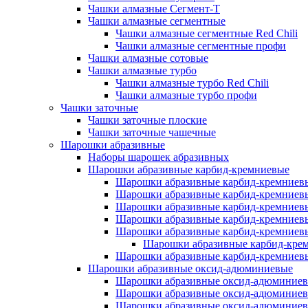
Чашки алмазные Сегмент-Т
Чашки алмазные сегментные
Чашки алмазные сегментные Red Chili
Чашки алмазные сегментные профи
Чашки алмазные сотовые
Чашки алмазные турбо
Чашки алмазные турбо Red Chili
Чашки алмазные турбо профи
Чашки заточные
Чашки заточные плоские
Чашки заточные чашечные
Шарошки абразивные
Наборы шарошек абразивных
Шарошки абразивные карбид-кремниевые
Шарошки абразивные карбид-кремниев
Шарошки абразивные карбид-кремниевы
Шарошки абразивные карбид-кремниевы
Шарошки абразивные карбид-кремниев
Шарошки абразивные карбид-кремниев
Шарошки абразивные карбид-крем
Шарошки абразивные карбид-кремниев
Шарошки абразивные оксид-адюминиевые
Шарошки абразивные оксид-адюминиев
Шарошки абразивные оксид-адюминиев
Шарошки абразивные оксид-адюминиев