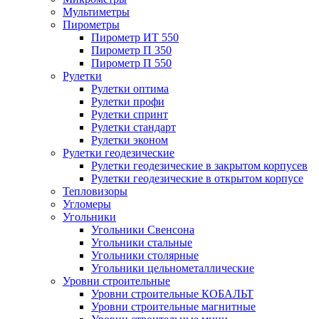
Мультиметры
Пирометры
Пирометр ИТ 550
Пирометр П 350
Пирометр П 550
Рулетки
Рулетки оптима
Рулетки профи
Рулетки спринт
Рулетки стандарт
Рулетки эконом
Рулетки геодезические
Рулетки геодезические в закрытом корпусев
Рулетки геодезические в открытом корпусе
Тепловизоры
Угломеры
Угольники
Угольники Свенсона
Угольники стальные
Угольники столярные
Угольники цельнометаллические
Уровни строительные
Уровни строительные КОБАЛЬТ
Уровни строительные магнитные