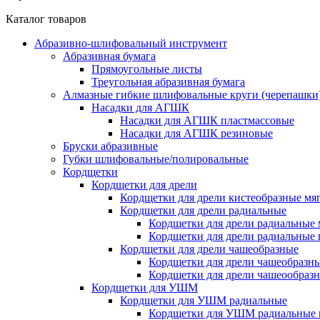
Каталог товаров
Абразивно-шлифовальный инструмент
Абразивная бумага
Прямоугольные листы
Треугольная абразивная бумага
Алмазные гибкие шлифовальные круги (черепашки
Насадки для АГШК
Насадки для АГШК пластмассовые
Насадки для АГШК резиновые
Бруски абразивные
Губки шлифовальные/полировальные
Кордщетки
Кордщетки для дрели
Кордщетки для дрели кистеобразные мя
Кордщетки для дрели радиальные
Кордщетки для дрели радиальные 
Кордщетки для дрели радиальные
Кордщетки для дрели чашеобразные
Кордщетки для дрели чашеобразн
Кордщетки для дрели чашеообраз
Кордщетки для УШМ
Кордщетки для УШМ радиальные
Кордщетки для УШМ радиальные 