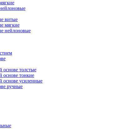
мягкие
нейлоновые
е витые
е мягкие
е нейлоновые
рстием
ове
й основе толстые
й основе тонкие
ой основе усиленные
ове ручные
льные