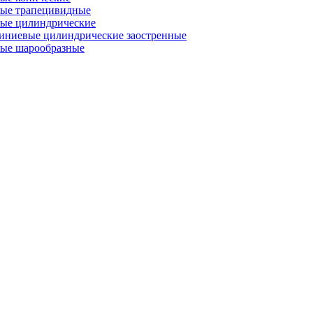
ые трапецивидные
ые цилиндрические
иниевые цилиндрические заостренные
ые шарообразные