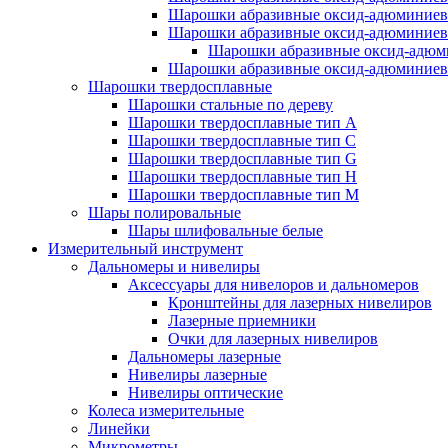
Шарошки абразивные оксид-адюминиев
Шарошки абразивные оксид-адюминиев
Шарошки абразивные оксид-адюм
Шарошки абразивные оксид-адюминиев
Шарошки твердосплавные
Шарошки стальные по дереву
Шарошки твердосплавные тип A
Шарошки твердосплавные тип C
Шарошки твердосплавные тип G
Шарошки твердосплавные тип H
Шарошки твердосплавные тип M
Шары полировальные
Шары шлифовальные белые
Измерительный инструмент
Дальномеры и нивелиры
Аксессуары для нивелоров и дальномеров
Кронштейны для лазерных нивелиров
Лазерные приемники
Очки для лазерных нивелиров
Дальномеры лазерные
Нивелиры лазерные
Нивелиры оптические
Колеса измерительные
Линейки
Микрометры