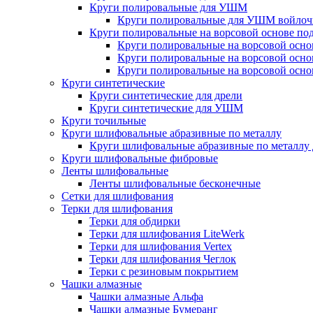
Круги полировальные для УШМ
Круги полировальные для УШМ войло
Круги полировальные на ворсовой основе по
Круги полировальные на ворсовой осно
Круги полировальные на ворсовой осно
Круги полировальные на ворсовой осно
Круги синтетические
Круги синтетические для дрели
Круги синтетические для УШМ
Круги точильные
Круги шлифовальные абразивные по металлу
Круги шлифовальные абразивные по металл
Круги шлифовальные фибровые
Ленты шлифовальные
Ленты шлифовальные бесконечные
Сетки для шлифования
Терки для шлифования
Терки для обдирки
Терки для шлифования LiteWerk
Терки для шлифования Vertex
Терки для шлифования Чеглок
Терки с резиновым покрытием
Чашки алмазные
Чашки алмазные Альфа
Чашки алмазные Бумеранг