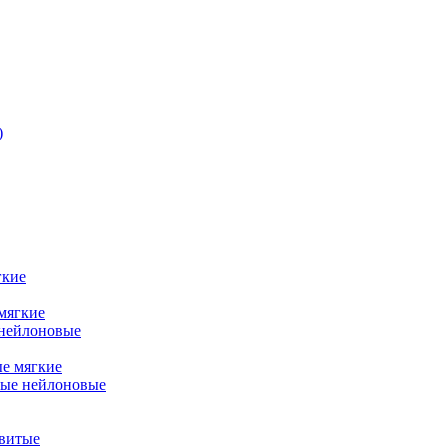
)
гкие
мягкие
 нейлоновые
ые мягкие
ные нейлоновые
витые