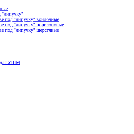
чные
д "липучку"
ве под "липучку" войлочные
ве под "липучку" поролоновые
ве под "липучку" шерстяные
у для УШМ