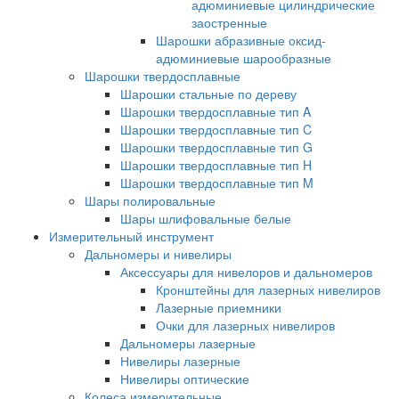
адюминиевые цилиндрические
заостренные
Шарошки абразивные оксид-
адюминиевые шарообразные
Шарошки твердосплавные
Шарошки стальные по дереву
Шарошки твердосплавные тип A
Шарошки твердосплавные тип C
Шарошки твердосплавные тип G
Шарошки твердосплавные тип H
Шарошки твердосплавные тип M
Шары полировальные
Шары шлифовальные белые
Измерительный инструмент
Дальномеры и нивелиры
Аксессуары для нивелоров и дальномеров
Кронштейны для лазерных нивелиров
Лазерные приемники
Очки для лазерных нивелиров
Дальномеры лазерные
Нивелиры лазерные
Нивелиры оптические
Колеса измерительные