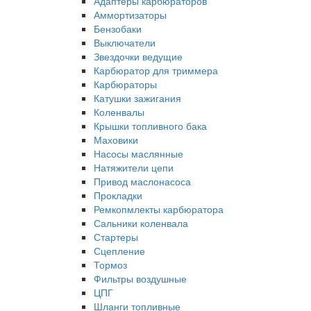
Адаптеры карбюраторов
Аммортизаторы
Бензобаки
Выключатели
Звездочки ведущие
Карбюратор для триммера
Карбюраторы
Катушки зажигания
Коленвалы
Крышки топливного бака
Маховики
Насосы маслянные
Натяжители цепи
Привод маслонасоса
Прокладки
Ремкопмлекты карбюратора
Сальники коленвала
Стартеры
Сцепление
Тормоз
Фильтры воздушные
ЦПГ
Шланги топливные