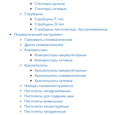
Степлеры ручные
Степлеры сетевые
Струбцины
Струбцины F-тип
Струбцины G-тип
Струбцины пистолетные, быстрозажимные
Пневматический инструмент
Гайковерты пневматические
Дрели пневматические
Компрессоры
Компрессоры аккумуляторные
Компрессоры сетевые
Краскопульты
Краскопульты аккумуляторные
Краскопульты пневматические
Краскопульты сетевые
Наборы пневмоинструмента
Пистолеты гвоздезабивные
Пистолеты для подкачки шин
Пистолеты мовильные
Пистолеты пескоструйные
Пистолеты продувочные