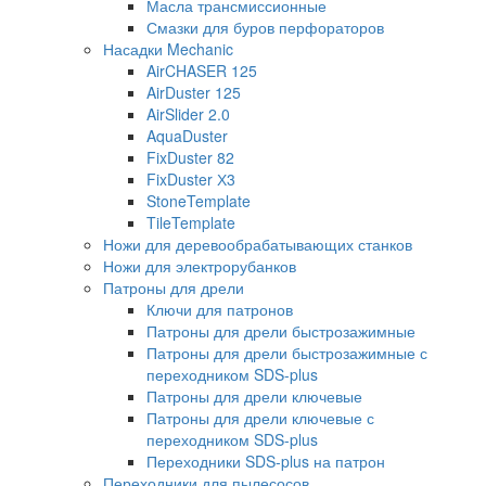
Масла трансмиссионные
Смазки для буров перфораторов
Насадки Mechanic
AirCHASER 125
AirDuster 125
AirSlider 2.0
AquaDuster
FixDuster 82
FixDuster Х3
StoneTemplate
TileTemplate
Ножи для деревообрабатывающих станков
Ножи для электрорубанков
Патроны для дрели
Ключи для патронов
Патроны для дрели быстрозажимные
Патроны для дрели быстрозажимные с
переходником SDS-plus
Патроны для дрели ключевые
Патроны для дрели ключевые с
переходником SDS-plus
Переходники SDS-plus на патрон
Переходники для пылесосов