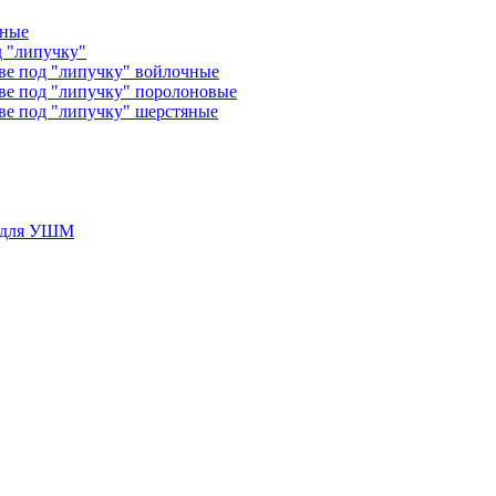
чные
д "липучку"
ве под "липучку" войлочные
ве под "липучку" поролоновые
ве под "липучку" шерстяные
у для УШМ