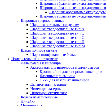
Шарошки абразивные оксид-адюминиев
Шарошки абразивные оксид-адюминиев
Шарошки абразивные оксид-адюм
Шарошки абразивные оксид-адюминиев
Шарошки твердосплавные
Шарошки стальные по дереву
Шарошки твердосплавные тип A
Шарошки твердосплавные тип C
Шарошки твердосплавные тип G
Шарошки твердосплавные тип H
Шарошки твердосплавные тип M
Шары полировальные
Шары шлифовальные белые
Измерительный инструмент
Дальномеры и нивелиры
Аксессуары для нивелоров и дальномеров
Кронштейны для лазерных нивелиров
Лазерные приемники
Очки для лазерных нивелиров
Дальномеры лазерные
Нивелиры лазерные
Нивелиры оптические
Колеса измерительные
Линейки
Микрометры