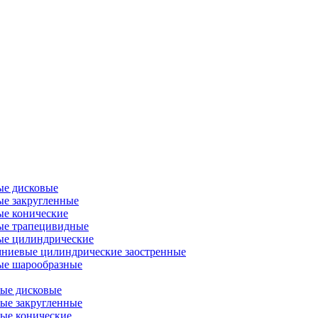
ые дисковые
е закругленные
е конические
ые трапецивидные
ые цилиндрические
ниевые цилиндрические заостренные
ые шарообразные
ые дисковые
ые закругленные
ые конические