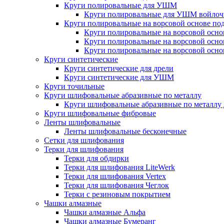
Круги полировальные для УШМ
Круги полировальные для УШМ войло
Круги полировальные на ворсовой основе по
Круги полировальные на ворсовой осно
Круги полировальные на ворсовой осно
Круги полировальные на ворсовой осно
Круги синтетические
Круги синтетические для дрели
Круги синтетические для УШМ
Круги точильные
Круги шлифовальные абразивные по металлу
Круги шлифовальные абразивные по металл
Круги шлифовальные фибровые
Ленты шлифовальные
Ленты шлифовальные бесконечные
Сетки для шлифования
Терки для шлифования
Терки для обдирки
Терки для шлифования LiteWerk
Терки для шлифования Vertex
Терки для шлифования Чеглок
Терки с резиновым покрытием
Чашки алмазные
Чашки алмазные Альфа
Чашки алмазные Бумеранг