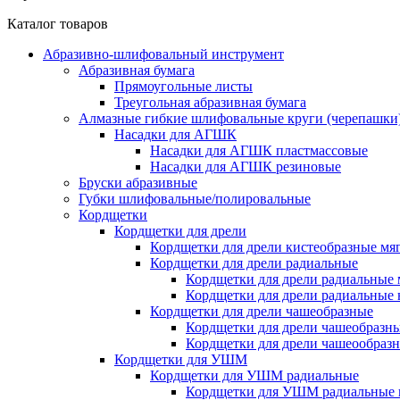
Каталог товаров
Абразивно-шлифовальный инструмент
Абразивная бумага
Прямоугольные листы
Треугольная абразивная бумага
Алмазные гибкие шлифовальные круги (черепашки
Насадки для АГШК
Насадки для АГШК пластмассовые
Насадки для АГШК резиновые
Бруски абразивные
Губки шлифовальные/полировальные
Кордщетки
Кордщетки для дрели
Кордщетки для дрели кистеобразные мя
Кордщетки для дрели радиальные
Кордщетки для дрели радиальные 
Кордщетки для дрели радиальные
Кордщетки для дрели чашеобразные
Кордщетки для дрели чашеобразн
Кордщетки для дрели чашеообраз
Кордщетки для УШМ
Кордщетки для УШМ радиальные
Кордщетки для УШМ радиальные 