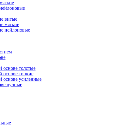
мягкие
нейлоновые
е витые
е мягкие
е нейлоновые
рстием
ове
й основе толстые
й основе тонкие
ой основе усиленные
ове ручные
льные