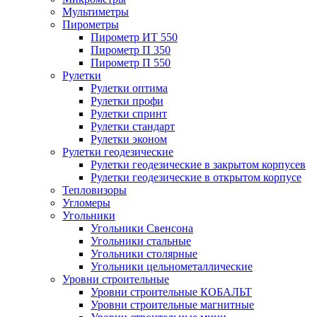
Мультиметры
Пирометры
Пирометр ИТ 550
Пирометр П 350
Пирометр П 550
Рулетки
Рулетки оптима
Рулетки профи
Рулетки спринт
Рулетки стандарт
Рулетки эконом
Рулетки геодезические
Рулетки геодезические в закрытом корпусев
Рулетки геодезические в открытом корпусе
Тепловизоры
Угломеры
Угольники
Угольники Свенсона
Угольники стальные
Угольники столярные
Угольники цельнометаллические
Уровни строительные
Уровни строительные КОБАЛЬТ
Уровни строительные магнитные