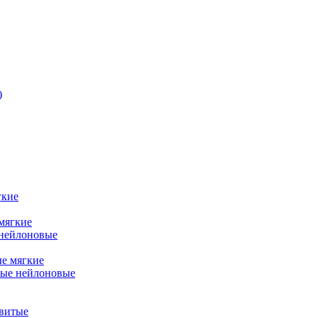
)
гкие
мягкие
 нейлоновые
ые мягкие
ные нейлоновые
витые