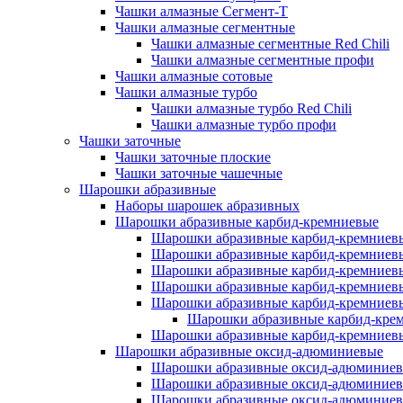
Чашки алмазные Сегмент-Т
Чашки алмазные сегментные
Чашки алмазные сегментные Red Chili
Чашки алмазные сегментные профи
Чашки алмазные сотовые
Чашки алмазные турбо
Чашки алмазные турбо Red Chili
Чашки алмазные турбо профи
Чашки заточные
Чашки заточные плоские
Чашки заточные чашечные
Шарошки абразивные
Наборы шарошек абразивных
Шарошки абразивные карбид-кремниевые
Шарошки абразивные карбид-кремниев
Шарошки абразивные карбид-кремниевы
Шарошки абразивные карбид-кремниевы
Шарошки абразивные карбид-кремниев
Шарошки абразивные карбид-кремниев
Шарошки абразивные карбид-крем
Шарошки абразивные карбид-кремниев
Шарошки абразивные оксид-адюминиевые
Шарошки абразивные оксид-адюминиев
Шарошки абразивные оксид-адюминиев
Шарошки абразивные оксид-адюминиев