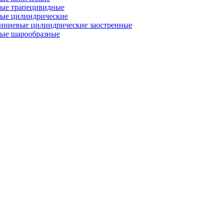
ые трапецивидные
ые цилиндрические
иниевые цилиндрические заостренные
ые шарообразные