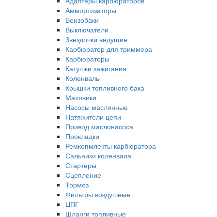
Адаптеры карбюраторов
Аммортизаторы
Бензобаки
Выключатели
Звездочки ведущие
Карбюратор для триммера
Карбюраторы
Катушки зажигания
Коленвалы
Крышки топливного бака
Маховики
Насосы маслянные
Натяжители цепи
Привод маслонасоса
Прокладки
Ремкопмлекты карбюратора
Сальники коленвала
Стартеры
Сцепление
Тормоз
Фильтры воздушные
ЦПГ
Шланги топливные