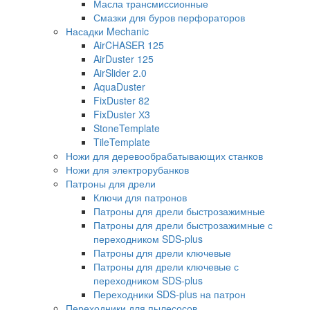
Масла трансмиссионные
Смазки для буров перфораторов
Насадки Mechanic
AirCHASER 125
AirDuster 125
AirSlider 2.0
AquaDuster
FixDuster 82
FixDuster Х3
StoneTemplate
TileTemplate
Ножи для деревообрабатывающих станков
Ножи для электрорубанков
Патроны для дрели
Ключи для патронов
Патроны для дрели быстрозажимные
Патроны для дрели быстрозажимные с
переходником SDS-plus
Патроны для дрели ключевые
Патроны для дрели ключевые с
переходником SDS-plus
Переходники SDS-plus на патрон
Переходники для пылесосов