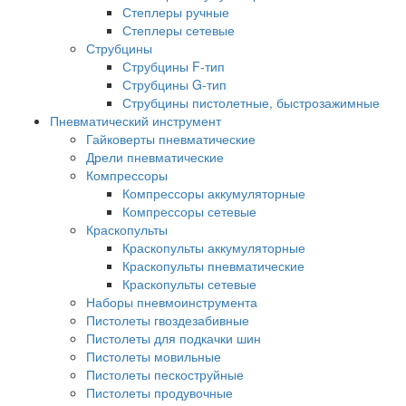
Степлеры ручные
Степлеры сетевые
Струбцины
Струбцины F-тип
Струбцины G-тип
Струбцины пистолетные, быстрозажимные
Пневматический инструмент
Гайковерты пневматические
Дрели пневматические
Компрессоры
Компрессоры аккумуляторные
Компрессоры сетевые
Краскопульты
Краскопульты аккумуляторные
Краскопульты пневматические
Краскопульты сетевые
Наборы пневмоинструмента
Пистолеты гвоздезабивные
Пистолеты для подкачки шин
Пистолеты мовильные
Пистолеты пескоструйные
Пистолеты продувочные