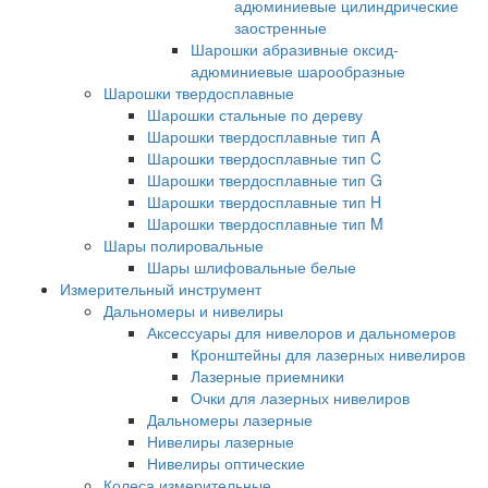
адюминиевые цилиндрические
заостренные
Шарошки абразивные оксид-
адюминиевые шарообразные
Шарошки твердосплавные
Шарошки стальные по дереву
Шарошки твердосплавные тип A
Шарошки твердосплавные тип C
Шарошки твердосплавные тип G
Шарошки твердосплавные тип H
Шарошки твердосплавные тип M
Шары полировальные
Шары шлифовальные белые
Измерительный инструмент
Дальномеры и нивелиры
Аксессуары для нивелоров и дальномеров
Кронштейны для лазерных нивелиров
Лазерные приемники
Очки для лазерных нивелиров
Дальномеры лазерные
Нивелиры лазерные
Нивелиры оптические
Колеса измерительные