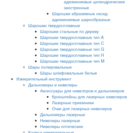
адюминиевые цилиндрические
заостренные
Шарошки абразивные оксид-
адюминиевые шарообразные
Шарошки твердосплавные
Шарошки стальные по дереву
Шарошки твердосплавные тип A
Шарошки твердосплавные тип C
Шарошки твердосплавные тип G
Шарошки твердосплавные тип H
Шарошки твердосплавные тип M
Шары полировальные
Шары шлифовальные белые
Измерительный инструмент
Дальномеры и нивелиры
Аксессуары для нивелоров и дальномеров
Кронштейны для лазерных нивелиров
Лазерные приемники
Очки для лазерных нивелиров
Дальномеры лазерные
Нивелиры лазерные
Нивелиры оптические
Колеса измерительные