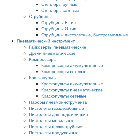
Степлеры ручные
Степлеры сетевые
Струбцины
Струбцины F-тип
Струбцины G-тип
Струбцины пистолетные, быстрозажимные
Пневматический инструмент
Гайковерты пневматические
Дрели пневматические
Компрессоры
Компрессоры аккумуляторные
Компрессоры сетевые
Краскопульты
Краскопульты аккумуляторные
Краскопульты пневматические
Краскопульты сетевые
Наборы пневмоинструмента
Пистолеты гвоздезабивные
Пистолеты для подкачки шин
Пистолеты мовильные
Пистолеты пескоструйные
Пистолеты продувочные