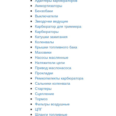
Адаптеры карбюраторов
Аммортизаторы
Бензобаки
Выключатели
Звездочки ведущие
Карбюратор для триммера
Карбюраторы
Катушки зажигания
Коленвалы
Крышки топливного бака
Маховики
Насосы маслянные
Натяжители цепи
Привод маслонасоса
Прокладки
Ремкопмлекты карбюратора
Сальники коленвала
Стартеры
Сцепление
Тормоз
Фильтры воздушные
ЦПГ
Шланги топливные