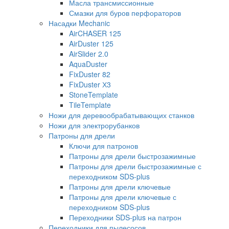
Масла трансмиссионные
Смазки для буров перфораторов
Насадки Mechanic
AirCHASER 125
AirDuster 125
AirSlider 2.0
AquaDuster
FixDuster 82
FixDuster Х3
StoneTemplate
TileTemplate
Ножи для деревообрабатывающих станков
Ножи для электрорубанков
Патроны для дрели
Ключи для патронов
Патроны для дрели быстрозажимные
Патроны для дрели быстрозажимные с
переходником SDS-plus
Патроны для дрели ключевые
Патроны для дрели ключевые с
переходником SDS-plus
Переходники SDS-plus на патрон
Переходники для пылесосов