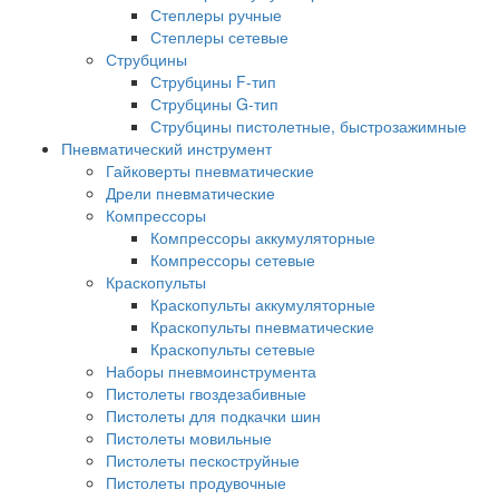
Степлеры ручные
Степлеры сетевые
Струбцины
Струбцины F-тип
Струбцины G-тип
Струбцины пистолетные, быстрозажимные
Пневматический инструмент
Гайковерты пневматические
Дрели пневматические
Компрессоры
Компрессоры аккумуляторные
Компрессоры сетевые
Краскопульты
Краскопульты аккумуляторные
Краскопульты пневматические
Краскопульты сетевые
Наборы пневмоинструмента
Пистолеты гвоздезабивные
Пистолеты для подкачки шин
Пистолеты мовильные
Пистолеты пескоструйные
Пистолеты продувочные