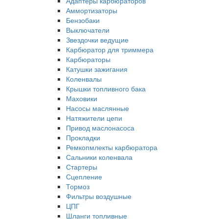
Адаптеры карбюраторов
Аммортизаторы
Бензобаки
Выключатели
Звездочки ведущие
Карбюратор для триммера
Карбюраторы
Катушки зажигания
Коленвалы
Крышки топливного бака
Маховики
Насосы маслянные
Натяжители цепи
Привод маслонасоса
Прокладки
Ремкопмлекты карбюратора
Сальники коленвала
Стартеры
Сцепление
Тормоз
Фильтры воздушные
ЦПГ
Шланги топливные