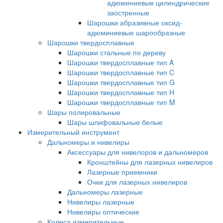
адюминиевые цилиндрические
заостренные
Шарошки абразивные оксид-
адюминиевые шарообразные
Шарошки твердосплавные
Шарошки стальные по дереву
Шарошки твердосплавные тип A
Шарошки твердосплавные тип C
Шарошки твердосплавные тип G
Шарошки твердосплавные тип H
Шарошки твердосплавные тип M
Шары полировальные
Шары шлифовальные белые
Измерительный инструмент
Дальномеры и нивелиры
Аксессуары для нивелоров и дальномеров
Кронштейны для лазерных нивелиров
Лазерные приемники
Очки для лазерных нивелиров
Дальномеры лазерные
Нивелиры лазерные
Нивелиры оптические
Колеса измерительные