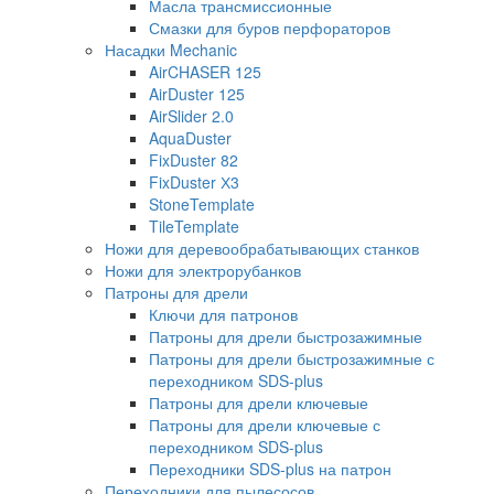
Масла трансмиссионные
Смазки для буров перфораторов
Насадки Mechanic
AirCHASER 125
AirDuster 125
AirSlider 2.0
AquaDuster
FixDuster 82
FixDuster Х3
StoneTemplate
TileTemplate
Ножи для деревообрабатывающих станков
Ножи для электрорубанков
Патроны для дрели
Ключи для патронов
Патроны для дрели быстрозажимные
Патроны для дрели быстрозажимные с
переходником SDS-plus
Патроны для дрели ключевые
Патроны для дрели ключевые с
переходником SDS-plus
Переходники SDS-plus на патрон
Переходники для пылесосов