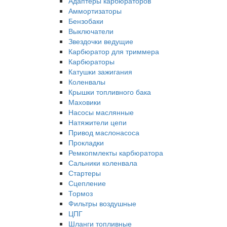
Адаптеры карбюраторов
Аммортизаторы
Бензобаки
Выключатели
Звездочки ведущие
Карбюратор для триммера
Карбюраторы
Катушки зажигания
Коленвалы
Крышки топливного бака
Маховики
Насосы маслянные
Натяжители цепи
Привод маслонасоса
Прокладки
Ремкопмлекты карбюратора
Сальники коленвала
Стартеры
Сцепление
Тормоз
Фильтры воздушные
ЦПГ
Шланги топливные