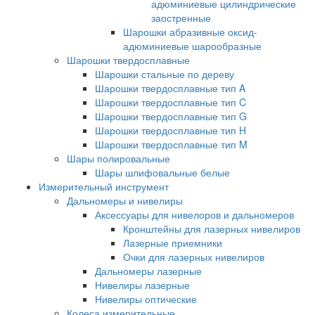
адюминиевые цилиндрические
заостренные
Шарошки абразивные оксид-
адюминиевые шарообразные
Шарошки твердосплавные
Шарошки стальные по дереву
Шарошки твердосплавные тип A
Шарошки твердосплавные тип C
Шарошки твердосплавные тип G
Шарошки твердосплавные тип H
Шарошки твердосплавные тип M
Шары полировальные
Шары шлифовальные белые
Измерительный инструмент
Дальномеры и нивелиры
Аксессуары для нивелоров и дальномеров
Кронштейны для лазерных нивелиров
Лазерные приемники
Очки для лазерных нивелиров
Дальномеры лазерные
Нивелиры лазерные
Нивелиры оптические
Колеса измерительные