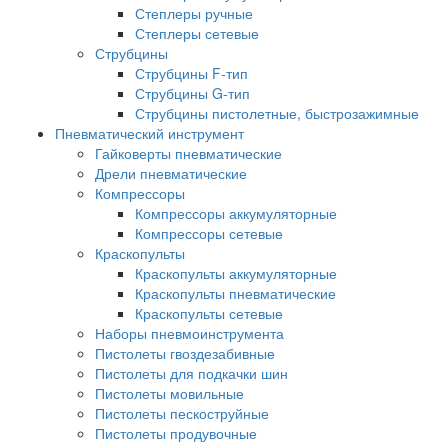
Степлеры ручные
Степлеры сетевые
Струбцины
Струбцины F-тип
Струбцины G-тип
Струбцины пистолетные, быстрозажимные
Пневматический инструмент
Гайковерты пневматические
Дрели пневматические
Компрессоры
Компрессоры аккумуляторные
Компрессоры сетевые
Краскопульты
Краскопульты аккумуляторные
Краскопульты пневматические
Краскопульты сетевые
Наборы пневмоинструмента
Пистолеты гвоздезабивные
Пистолеты для подкачки шин
Пистолеты мовильные
Пистолеты пескоструйные
Пистолеты продувочные