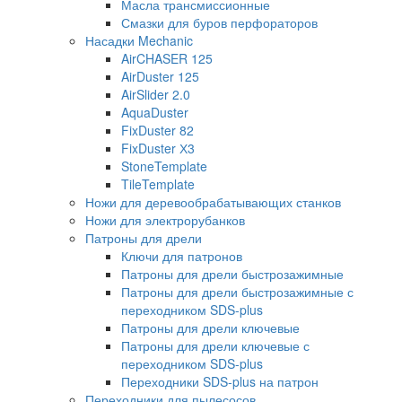
Масла трансмиссионные
Смазки для буров перфораторов
Насадки Mechanic
AirCHASER 125
AirDuster 125
AirSlider 2.0
AquaDuster
FixDuster 82
FixDuster Х3
StoneTemplate
TileTemplate
Ножи для деревообрабатывающих станков
Ножи для электрорубанков
Патроны для дрели
Ключи для патронов
Патроны для дрели быстрозажимные
Патроны для дрели быстрозажимные с
переходником SDS-plus
Патроны для дрели ключевые
Патроны для дрели ключевые с
переходником SDS-plus
Переходники SDS-plus на патрон
Переходники для пылесосов