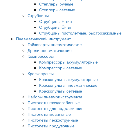
Степлеры ручные
Степлеры сетевые
Струбцины
Струбцины F-тип
Струбцины G-тип
Струбцины пистолетные, быстрозажимные
Пневматический инструмент
Гайковерты пневматические
Дрели пневматические
Компрессоры
Компрессоры аккумуляторные
Компрессоры сетевые
Краскопульты
Краскопульты аккумуляторные
Краскопульты пневматические
Краскопульты сетевые
Наборы пневмоинструмента
Пистолеты гвоздезабивные
Пистолеты для подкачки шин
Пистолеты мовильные
Пистолеты пескоструйные
Пистолеты продувочные