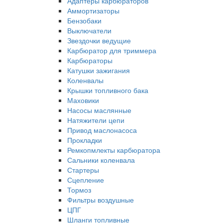
Адаптеры карбюраторов
Аммортизаторы
Бензобаки
Выключатели
Звездочки ведущие
Карбюратор для триммера
Карбюраторы
Катушки зажигания
Коленвалы
Крышки топливного бака
Маховики
Насосы маслянные
Натяжители цепи
Привод маслонасоса
Прокладки
Ремкопмлекты карбюратора
Сальники коленвала
Стартеры
Сцепление
Тормоз
Фильтры воздушные
ЦПГ
Шланги топливные