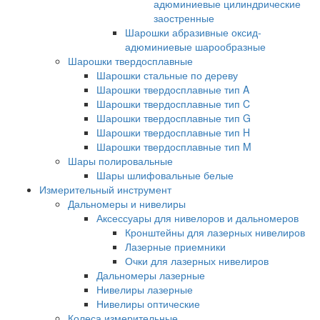
адюминиевые цилиндрические
заостренные
Шарошки абразивные оксид-
адюминиевые шарообразные
Шарошки твердосплавные
Шарошки стальные по дереву
Шарошки твердосплавные тип A
Шарошки твердосплавные тип C
Шарошки твердосплавные тип G
Шарошки твердосплавные тип H
Шарошки твердосплавные тип M
Шары полировальные
Шары шлифовальные белые
Измерительный инструмент
Дальномеры и нивелиры
Аксессуары для нивелоров и дальномеров
Кронштейны для лазерных нивелиров
Лазерные приемники
Очки для лазерных нивелиров
Дальномеры лазерные
Нивелиры лазерные
Нивелиры оптические
Колеса измерительные