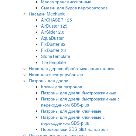
Масла трансмиссионные
Смазки для буров перфораторов
Насадки Mechanic
AirCHASER 125
AirDuster 125
AirSlider 2.0
AquaDuster
FixDuster 82
FixDuster Х3
StoneTemplate
TileTemplate
Ножи для деревообрабатывающих станков
Ножи для электрорубанков
Патроны для дрели
Ключи для патронов
Патроны для дрели быстрозажимные
Патроны для дрели быстрозажимные с
переходником SDS-plus
Патроны для дрели ключевые
Патроны для дрели ключевые с
переходником SDS-plus
Переходники SDS-plus на патрон
Переходники для пылесосов