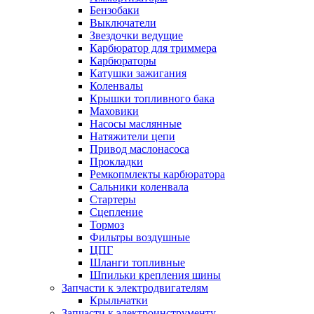
Бензобаки
Выключатели
Звездочки ведущие
Карбюратор для триммера
Карбюраторы
Катушки зажигания
Коленвалы
Крышки топливного бака
Маховики
Насосы маслянные
Натяжители цепи
Привод маслонасоса
Прокладки
Ремкопмлекты карбюратора
Сальники коленвала
Стартеры
Сцепление
Тормоз
Фильтры воздушные
ЦПГ
Шланги топливные
Шпильки крепления шины
Запчасти к электродвигателям
Крыльчатки
Запчасти к электроинструменту