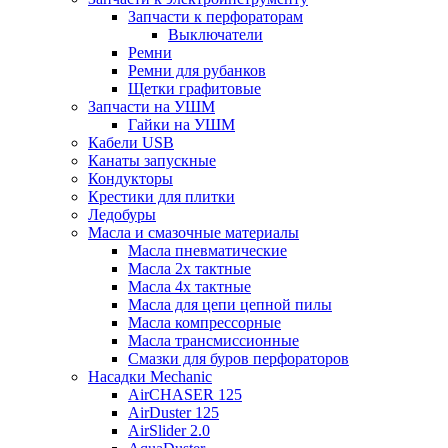
Запчасти к перфораторам
Выключатели
Ремни
Ремни для рубанков
Щетки графитовые
Запчасти на УШМ
Гайки на УШМ
Кабели USB
Канаты запускные
Кондукторы
Крестики для плитки
Ледобуры
Масла и смазочные материалы
Масла пневматические
Масла 2х тактные
Масла 4х тактные
Масла для цепи цепной пилы
Масла компрессорные
Масла трансмиссионные
Смазки для буров перфораторов
Насадки Mechanic
AirCHASER 125
AirDuster 125
AirSlider 2.0