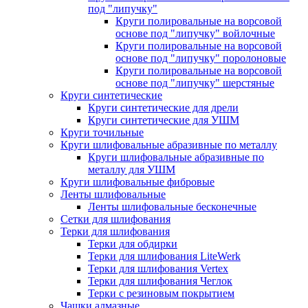
под "липучку"
Круги полировальные на ворсовой
основе под "липучку" войлочные
Круги полировальные на ворсовой
основе под "липучку" поролоновые
Круги полировальные на ворсовой
основе под "липучку" шерстяные
Круги синтетические
Круги синтетические для дрели
Круги синтетические для УШМ
Круги точильные
Круги шлифовальные абразивные по металлу
Круги шлифовальные абразивные по
металлу для УШМ
Круги шлифовальные фибровые
Ленты шлифовальные
Ленты шлифовальные бесконечные
Сетки для шлифования
Терки для шлифования
Терки для обдирки
Терки для шлифования LiteWerk
Терки для шлифования Vertex
Терки для шлифования Чеглок
Терки с резиновым покрытием
Чашки алмазные