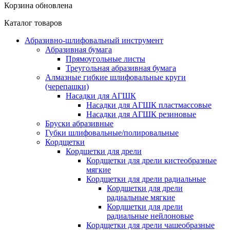
Корзина обновлена
Каталог товаров
Абразивно-шлифовальный инструмент
Абразивная бумага
Прямоугольные листы
Треугольная абразивная бумага
Алмазные гибкие шлифовальные круги
(черепашки)
Насадки для АГШК
Насадки для АГШК пластмассовые
Насадки для АГШК резиновые
Бруски абразивные
Губки шлифовальные/полировальные
Кордщетки
Кордщетки для дрели
Кордщетки для дрели кистеобразные
мягкие
Кордщетки для дрели радиальные
Кордщетки для дрели
радиальные мягкие
Кордщетки для дрели
радиальные нейлоновые
Кордщетки для дрели чашеобразные