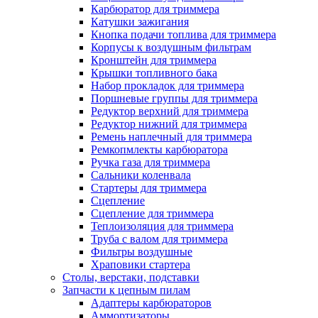
Карбюратор для триммера
Катушки зажигания
Кнопка подачи топлива для триммера
Корпусы к воздушным фильтрам
Кронштейн для триммера
Крышки топливного бака
Набор прокладок для триммера
Поршневые группы для триммера
Редуктор верхний для триммера
Редуктор нижний для триммера
Ремень наплечный для триммера
Ремкопмлекты карбюратора
Ручка газа для триммера
Сальники коленвала
Стартеры для триммера
Сцепление
Сцепление для триммера
Теплоизоляция для триммера
Труба с валом для триммера
Фильтры воздушные
Храповики стартера
Столы, верстаки, подставки
Запчасти к цепным пилам
Адаптеры карбюраторов
Аммортизаторы