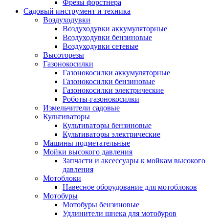
Фрезы форстнера
Садовый инструмент и техника
Воздуходувки
Воздуходувки аккумуляторные
Воздуходувки бензиновые
Воздуходувки сетевые
Высоторезы
Газонокосилки
Газонокосилки аккумуляторные
Газонокосилки бензиновые
Газонокосилки электрические
Роботы-газонокосилки
Измельчители садовые
Культиваторы
Культиваторы бензиновые
Культиваторы электрические
Машины подметательные
Мойки высокого давления
Запчасти и аксессуары к мойкам высокого
давления
Мотоблоки
Навесное оборудование для мотоблоков
Мотобуры
Мотобуры бензиновые
Удлинители шнека для мотобуров