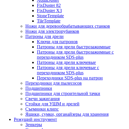
AquaDuster
FixDuster 82
FixDuster Х3
StoneTemplate
TileTemplate
Ножи для деревообрабатывающих станков
Ножи для электрорубанков
Патроны для дрели
Ключи для патронов
Патроны для дрели быстрозажимные
Патроны для дрели быстрозажимные с
переходником SDS-plus
Патроны для дрели ключевые
Патроны для дрели ключевые с
переходником SDS-plus
Переходники SDS-plus на патрон
Переходники для пылесосов
Подшипники
Подшипники для строительной тачки
Свечи зажигания
Стойки для УШМ и дрелей
Съемники клипс
Ящики, сумки, органайзеры для хранения
Режущий инструмент
Зенкеры