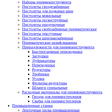
Наборы пневмоинструмента
Пистолеты гвоздезабивные
Пистолеты для подкачки шин
Пистолеты мовильные
Пистолеты пескоструйные
Пистолеты продувочные
Пистолеты скобозабивные пневматические
Пистолеты текстурные
Пистолеты шпилькозабивные
Пневматические шлиф.машины
Принадлежности для пневмоинструмента
Быстросъемные переходники
Заглушки
Лубрикаторы
Переходники
Редукторы
Тройники
Уголки
Фильтры-редукторы
Шланги спиральные
Расходные материалы для пневмоинструмента
Гвозди для пневмостеплеров
Скобы для пневмостеплеров
Промышленные станки
Ленточные пилы промышленные