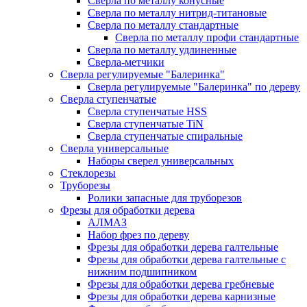
Сверла по металлу конусные
Сверла по металлу нитрид-титановые
Сверла по металлу стандартные
Сверла по металлу профи стандартные
Сверла по металлу удлиненные
Сверла-метчики
Сверла регулируемые "Балеринка"
Сверла регулируемые "Балеринка" по дереву
Сверла ступенчатые
Сверла ступенчатые HSS
Сверла ступенчатые TiN
Сверла ступенчатые спиральные
Сверла универсальные
Наборы сверел универсальных
Стеклорезы
Труборезы
Ролики запасные для труборезов
Фрезы для обработки дерева
АЛМАЗ
Набор фрез по дереву
Фрезы для обработки дерева галтельные
Фрезы для обработки дерева галтельные с
нижним подшипником
Фрезы для обработки дерева гребневые
Фрезы для обработки дерева карнизные