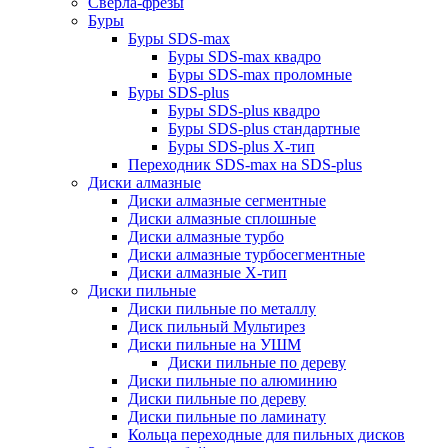
Сверла-фрезы
Буры
Буры SDS-max
Буры SDS-max квадро
Буры SDS-max проломные
Буры SDS-plus
Буры SDS-plus квадро
Буры SDS-plus стандартные
Буры SDS-plus Х-тип
Переходник SDS-max на SDS-plus
Диски алмазные
Диски алмазные сегментные
Диски алмазные сплошные
Диски алмазные турбо
Диски алмазные турбосегментные
Диски алмазные Х-тип
Диски пильные
Диски пильные по металлу
Диск пильный Мультирез
Диски пильные на УШМ
Диски пильные по дереву
Диски пильные по алюминию
Диски пильные по дереву
Диски пильные по ламинату
Кольца переходные для пильных дисков