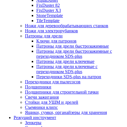
AquaDuster
FixDuster 82
FixDuster Х3
StoneTemplate
TileTemplate
Ножи для деревообрабатывающих станков
Ножи для электрорубанков
Патроны для дрели
Ключи для патронов
Патроны для дрели быстрозажимные
Патроны для дрели быстрозажимные с
переходником SDS-plus
Патроны для дрели ключевые
Патроны для дрели ключевые с
переходником SDS-plus
Переходники SDS-plus на патрон
Переходники для пылесосов
Подшипники
Подшипники для строительной тачки
Свечи зажигания
Стойки для УШМ и дрелей
Съемники клипс
Ящики, сумки, органайзеры для хранения
Режущий инструмент
Зенкеры