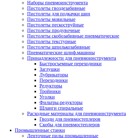
Наборы пневмоинструмента
Пистолеты гвоздезабивные
Пистолеты для подкачки шин
Пистолеты мовильные
Пистолеты пескоструйные
Пистолеты продувочные
Пистолеты скобозабивные пневматические
Пистолеты текстурные
Пистолеты шпилькозабивные
Пневматические шлиф.машины
Принадлежности для пневмоинструмента
Быстросъемные переходники
Заглушки
Лубрикаторы
Переходники
Редукторы
Тройники
Уголки
Фильтры-редукторы
Шланги спиральные
Расходные материалы для пневмоинструмента
Гвозди для пневмостеплеров
Скобы для пневмостеплеров
Промышленные станки
Ленточные пилы промышленные