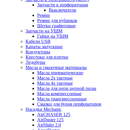
Запчасти к перфораторам
Выключатели
Ремни
Ремни для рубанков
Щетки графитовые
Запчасти на УШМ
Гайки на УШМ
Кабели USB
Канаты запускные
Кондукторы
Крестики для плитки
Ледобуры
Масла и смазочные материалы
Масла пневматические
Масла 2х тактные
Масла 4х тактные
Масла для цепи цепной пилы
Масла компрессорные
Масла трансмиссионные
Смазки для буров перфораторов
Насадки Mechanic
AirCHASER 125
AirDuster 125
AirSlider 2.0