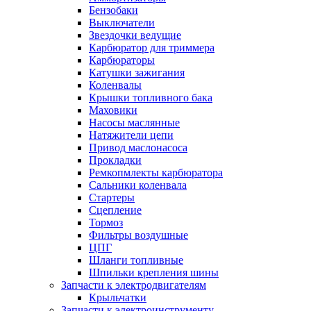
Бензобаки
Выключатели
Звездочки ведущие
Карбюратор для триммера
Карбюраторы
Катушки зажигания
Коленвалы
Крышки топливного бака
Маховики
Насосы маслянные
Натяжители цепи
Привод маслонасоса
Прокладки
Ремкопмлекты карбюратора
Сальники коленвала
Стартеры
Сцепление
Тормоз
Фильтры воздушные
ЦПГ
Шланги топливные
Шпильки крепления шины
Запчасти к электродвигателям
Крыльчатки
Запчасти к электроинструменту