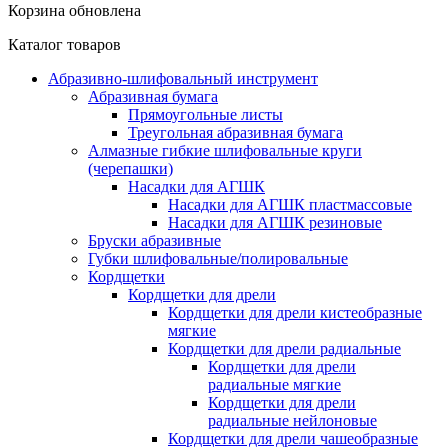
Корзина обновлена
Каталог товаров
Абразивно-шлифовальный инструмент
Абразивная бумага
Прямоугольные листы
Треугольная абразивная бумага
Алмазные гибкие шлифовальные круги
(черепашки)
Насадки для АГШК
Насадки для АГШК пластмассовые
Насадки для АГШК резиновые
Бруски абразивные
Губки шлифовальные/полировальные
Кордщетки
Кордщетки для дрели
Кордщетки для дрели кистеобразные
мягкие
Кордщетки для дрели радиальные
Кордщетки для дрели
радиальные мягкие
Кордщетки для дрели
радиальные нейлоновые
Кордщетки для дрели чашеобразные