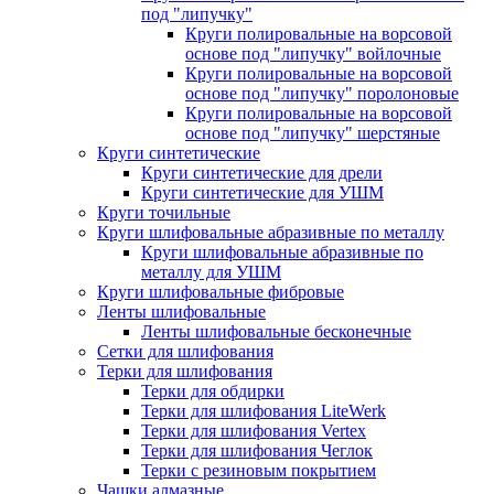
под "липучку"
Круги полировальные на ворсовой
основе под "липучку" войлочные
Круги полировальные на ворсовой
основе под "липучку" поролоновые
Круги полировальные на ворсовой
основе под "липучку" шерстяные
Круги синтетические
Круги синтетические для дрели
Круги синтетические для УШМ
Круги точильные
Круги шлифовальные абразивные по металлу
Круги шлифовальные абразивные по
металлу для УШМ
Круги шлифовальные фибровые
Ленты шлифовальные
Ленты шлифовальные бесконечные
Сетки для шлифования
Терки для шлифования
Терки для обдирки
Терки для шлифования LiteWerk
Терки для шлифования Vertex
Терки для шлифования Чеглок
Терки с резиновым покрытием
Чашки алмазные