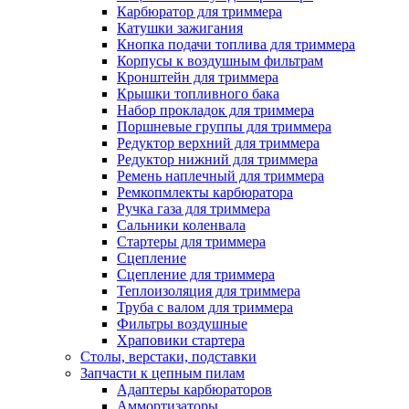
Карбюратор для триммера
Катушки зажигания
Кнопка подачи топлива для триммера
Корпусы к воздушным фильтрам
Кронштейн для триммера
Крышки топливного бака
Набор прокладок для триммера
Поршневые группы для триммера
Редуктор верхний для триммера
Редуктор нижний для триммера
Ремень наплечный для триммера
Ремкопмлекты карбюратора
Ручка газа для триммера
Сальники коленвала
Стартеры для триммера
Сцепление
Сцепление для триммера
Теплоизоляция для триммера
Труба с валом для триммера
Фильтры воздушные
Храповики стартера
Столы, верстаки, подставки
Запчасти к цепным пилам
Адаптеры карбюраторов
Аммортизаторы