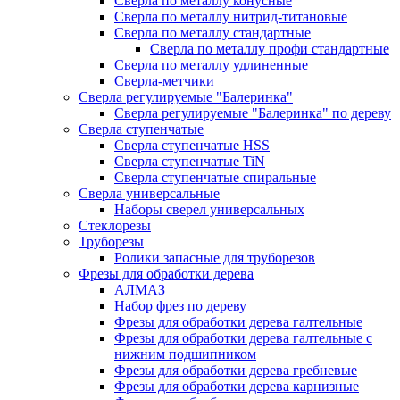
Сверла по металлу конусные
Сверла по металлу нитрид-титановые
Сверла по металлу стандартные
Сверла по металлу профи стандартные
Сверла по металлу удлиненные
Сверла-метчики
Сверла регулируемые "Балеринка"
Сверла регулируемые "Балеринка" по дереву
Сверла ступенчатые
Сверла ступенчатые HSS
Сверла ступенчатые TiN
Сверла ступенчатые спиральные
Сверла универсальные
Наборы сверел универсальных
Стеклорезы
Труборезы
Ролики запасные для труборезов
Фрезы для обработки дерева
АЛМАЗ
Набор фрез по дереву
Фрезы для обработки дерева галтельные
Фрезы для обработки дерева галтельные с
нижним подшипником
Фрезы для обработки дерева гребневые
Фрезы для обработки дерева карнизные