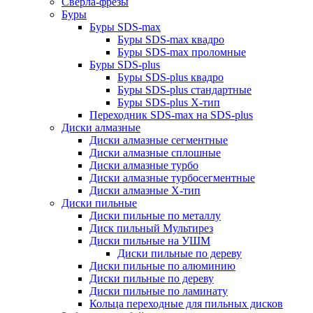
Сверла-фрезы
Буры
Буры SDS-max
Буры SDS-max квадро
Буры SDS-max проломные
Буры SDS-plus
Буры SDS-plus квадро
Буры SDS-plus стандартные
Буры SDS-plus Х-тип
Переходник SDS-max на SDS-plus
Диски алмазные
Диски алмазные сегментные
Диски алмазные сплошные
Диски алмазные турбо
Диски алмазные турбосегментные
Диски алмазные Х-тип
Диски пильные
Диски пильные по металлу
Диск пильный Мультирез
Диски пильные на УШМ
Диски пильные по дереву
Диски пильные по алюминию
Диски пильные по дереву
Диски пильные по ламинату
Кольца переходные для пильных дисков