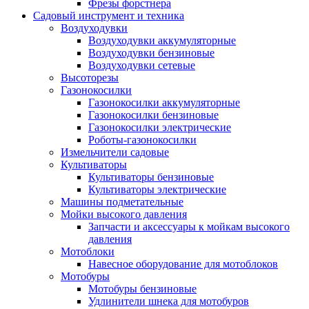
Фрезы форстнера
Садовый инструмент и техника
Воздуходувки
Воздуходувки аккумуляторные
Воздуходувки бензиновые
Воздуходувки сетевые
Высоторезы
Газонокосилки
Газонокосилки аккумуляторные
Газонокосилки бензиновые
Газонокосилки электрические
Роботы-газонокосилки
Измельчители садовые
Культиваторы
Культиваторы бензиновые
Культиваторы электрические
Машины подметательные
Мойки высокого давления
Запчасти и аксессуары к мойкам высокого
давления
Мотоблоки
Навесное оборудование для мотоблоков
Мотобуры
Мотобуры бензиновые
Удлинители шнека для мотобуров