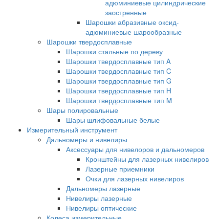
адюминиевые цилиндрические
заостренные
Шарошки абразивные оксид-
адюминиевые шарообразные
Шарошки твердосплавные
Шарошки стальные по дереву
Шарошки твердосплавные тип A
Шарошки твердосплавные тип C
Шарошки твердосплавные тип G
Шарошки твердосплавные тип H
Шарошки твердосплавные тип M
Шары полировальные
Шары шлифовальные белые
Измерительный инструмент
Дальномеры и нивелиры
Аксессуары для нивелоров и дальномеров
Кронштейны для лазерных нивелиров
Лазерные приемники
Очки для лазерных нивелиров
Дальномеры лазерные
Нивелиры лазерные
Нивелиры оптические
Колеса измерительные