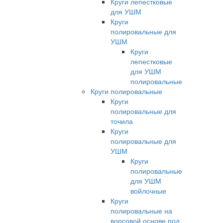
Круги лепестковые
для УШМ
Круги
полировальные для
УШМ
Круги
лепестковые
для УШМ
полировальные
Круги полировальные
Круги
полировальные для
точила
Круги
полировальные для
УШМ
Круги
полировальные
для УШМ
войлочные
Круги
полировальные на
ворсовой основе под