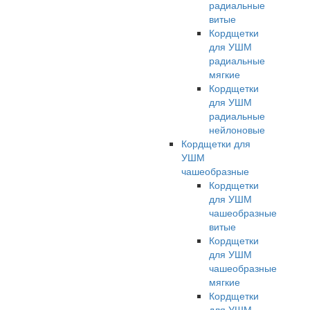
радиальные
витые
Кордщетки
для УШМ
радиальные
мягкие
Кордщетки
для УШМ
радиальные
нейлоновые
Кордщетки для
УШМ
чашеобразные
Кордщетки
для УШМ
чашеобразные
витые
Кордщетки
для УШМ
чашеобразные
мягкие
Кордщетки
для УШМ