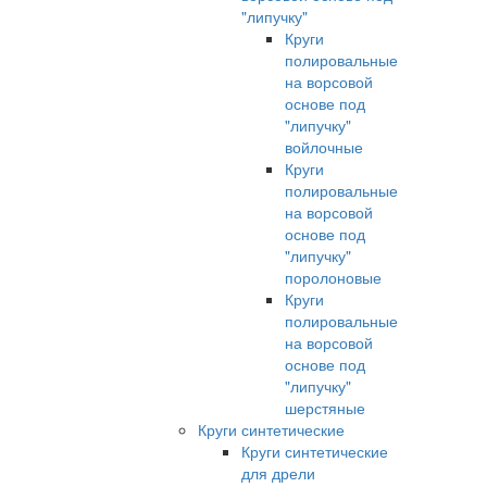
"липучку"
Круги
полировальные
на ворсовой
основе под
"липучку"
войлочные
Круги
полировальные
на ворсовой
основе под
"липучку"
поролоновые
Круги
полировальные
на ворсовой
основе под
"липучку"
шерстяные
Круги синтетические
Круги синтетические
для дрели