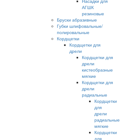
Насадки для
АГШК
резиновые
Бруски абразивные
Губки шлифовальные/
полировальные
Кордщетки
Кордщетки для
дрели
Кордщетки для
дрели
кистеобразные
мягкие
Кордщетки для
дрели
радиальные
Кордщетки
для
дрели
радиальные
мягкие
Кордщетки
для